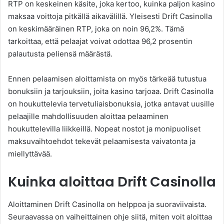
RTP on keskeinen käsite, joka kertoo, kuinka paljon kasino
maksaa voittoja pitkällä aikavälillä. Yleisesti Drift Casinolla
on keskimääräinen RTP, joka on noin 96,2%. Tämä
tarkoittaa, että pelaajat voivat odottaa 96,2 prosentin
palautusta peliensä määrästä.
Ennen pelaamisen aloittamista on myös tärkeää tutustua
bonuksiin ja tarjouksiin, joita kasino tarjoaa. Drift Casinolla
on houkuttelevia tervetuliaisbonuksia, jotka antavat uusille
pelaajille mahdollisuuden aloittaa pelaaminen
houkuttelevilla liikkeillä. Nopeat nostot ja monipuoliset
maksuvaihtoehdot tekevät pelaamisesta vaivatonta ja
miellyttävää.
Kuinka aloittaa Drift Casinolla
Aloittaminen Drift Casinolla on helppoa ja suoraviivaista.
Seuraavassa on vaiheittainen ohje siitä, miten voit aloittaa