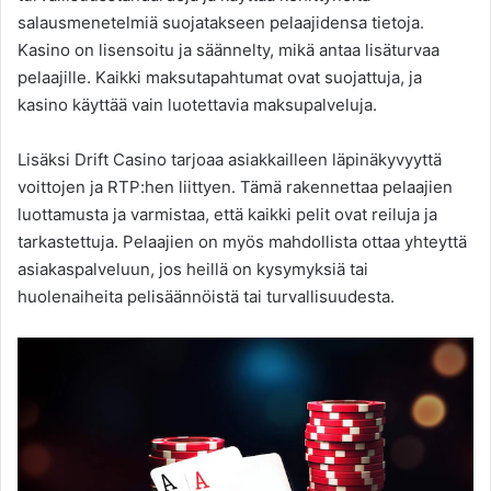
salausmenetelmiä suojatakseen pelaajidensa tietoja.
Kasino on lisensoitu ja säännelty, mikä antaa lisäturvaa
pelaajille. Kaikki maksutapahtumat ovat suojattuja, ja
kasino käyttää vain luotettavia maksupalveluja.
Lisäksi Drift Casino tarjoaa asiakkailleen läpinäkyvyyttä
voittojen ja RTP:hen liittyen. Tämä rakennettaa pelaajien
luottamusta ja varmistaa, että kaikki pelit ovat reiluja ja
tarkastettuja. Pelaajien on myös mahdollista ottaa yhteyttä
asiakaspalveluun, jos heillä on kysymyksiä tai
huolenaiheita pelisäännöistä tai turvallisuudesta.