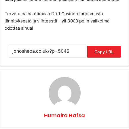
Tervetuloa nauttimaan Drift Casinon tarjoamasta
jännityksestä ja viihteestä – yli 3000 pelin valikoima
odottaa sinua!
Copy URL
Humaira Hafsa