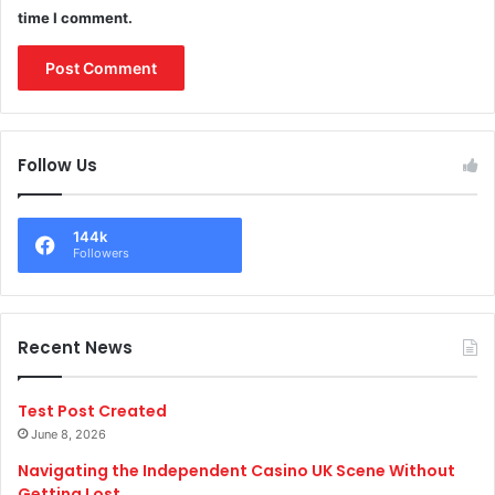
i
time I comment.
r
e
d
b
y
R
Follow Us
u
c
h
i
144k
Followers
r
S
h
a
Recent News
r
m
a
Test Post Created
"
June 8, 2026
Navigating the Independent Casino UK Scene Without
Getting Lost