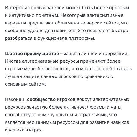
Интерфейс пользователей может быть более простым
и интуитивно понятным. Некоторые альтернативные
варианты предлагают облегченные версии сайтов, что
особенно удобно для новичков. Это позволяет быстро
разобраться в функционале платформы.
Шестое преимущество
– защита личной информации.
Иногда альтернативные ресурсы применяют более
строгие меры безопасности, что может способствовать
лучшей защите данных игроков по сравнению с
основным сайтом.
Наконец,
сообщество игроков
вокруг альтернативных
ресурсов зачастую более активное. Форумы и чаты
способствуют обмену опытом и стратегиями, что
является неоценимым ресурсом для развития навыков
и успеха в играх.