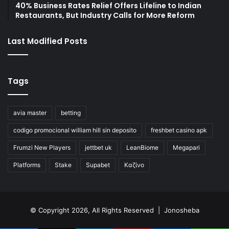
40% Business Rates Relief Offers Lifeline to Indian
Restaurants, But Industry Calls for More Reform
Last Modified Posts
Tags
avia master
betting
codigo promocional william hill sin deposito
freshbet casino apk
Frumzi New Players
jettbet uk
LeanBiome
Megapari
Platforms
Stake
Supabet
Καζίνο
© Copyright 2026, All Rights Reserved | Jonosheba