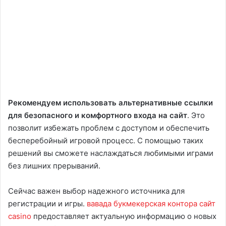
e
n
d
a
n
e
m
a
i
Рекомендуем использовать альтернативные ссылки
l
для безопасного и комфортного входа на сайт
. Это
позволит избежать проблем с доступом и обеспечить
бесперебойный игровой процесс. С помощью таких
решений вы сможете наслаждаться любимыми играми
без лишних прерываний.
Сейчас важен выбор надежного источника для
регистрации и игры.
вавада букмекерская контора сайт
casino
предоставляет актуальную информацию о новых