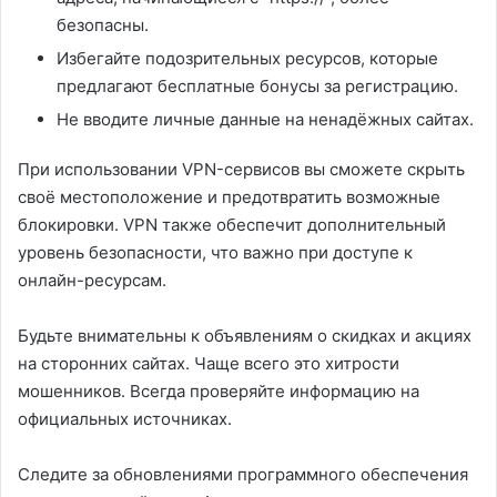
безопасны.
Избегайте подозрительных ресурсов, которые
предлагают бесплатные бонусы за регистрацию.
Не вводите личные данные на ненадёжных сайтах.
При использовании VPN-сервисов вы сможете скрыть
своё местоположение и предотвратить возможные
блокировки. VPN также обеспечит дополнительный
уровень безопасности, что важно при доступе к
онлайн-ресурсам.
Будьте внимательны к объявлениям о скидках и акциях
на сторонних сайтах. Чаще всего это хитрости
мошенников. Всегда проверяйте информацию на
официальных источниках.
Следите за обновлениями программного обеспечения