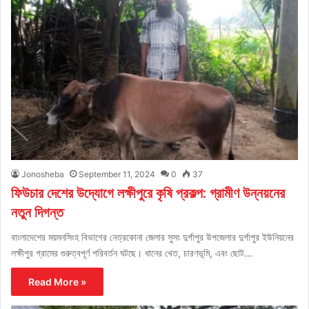
Jonosheba
September 11, 2024
0
37
ফিউচার দেশের উদ্যোগে লক্ষীপুরে কৃষি প্রকল্প: গ্রামীণ উন্নয়নের
নতুন দিগন্ত
বাংলাদেশের ময়মনসিংহ বিভাগের নেত্রকোনা জেলার সুসং দুর্গাপুর উপজেলার দুর্গাপুর ইউনিয়নের
লক্ষীপুর গ্রামের গুরুত্বপূর্ণ পরিবর্তন ঘটছে। ধানের খেত, চারণভূমি, এবং ছোট…
Read More »