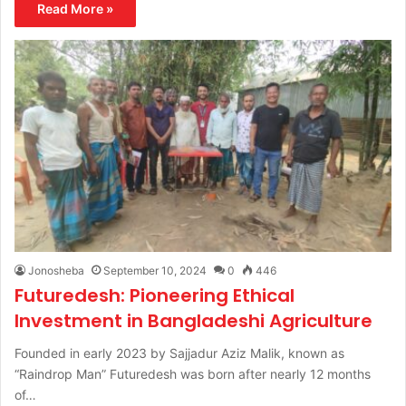
Read More »
Jonosheba
September 10, 2024
0
446
Futuredesh: Pioneering Ethical
Investment in Bangladeshi Agriculture
Founded in early 2023 by Sajjadur Aziz Malik, known as
“Raindrop Man” Futuredesh was born after nearly 12 months
of…