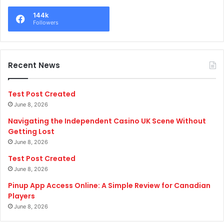
e
o
r
r
144k
e
Followers
t
k
u
e
n
n
i
Recent News
a
t
d
i
ı
e
Test Post Created
m
s
June 8, 2026
l
:
a
m
Navigating the Independent Casino UK Scene Without
r
a
Getting Lost
x
June 8, 2026
i
Test Post Created
m
June 8, 2026
i
z
Pinup App Access Online: A Simple Review for Canadian
e
Players
y
June 8, 2026
o
u