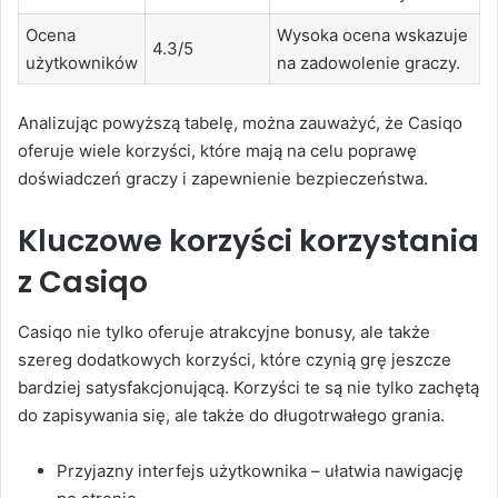
Ocena
Wysoka ocena wskazuje
4.3/5
użytkowników
na zadowolenie graczy.
Analizując powyższą tabelę, można zauważyć, że Casiqo
oferuje wiele korzyści, które mają na celu poprawę
doświadczeń graczy i zapewnienie bezpieczeństwa.
Kluczowe korzyści korzystania
z Casiqo
Casiqo nie tylko oferuje atrakcyjne bonusy, ale także
szereg dodatkowych korzyści, które czynią grę jeszcze
bardziej satysfakcjonującą. Korzyści te są nie tylko zachętą
do zapisywania się, ale także do długotrwałego grania.
Przyjazny interfejs użytkownika – ułatwia nawigację