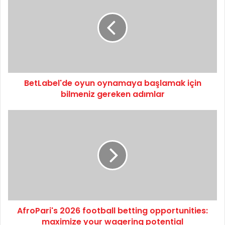
E
t
m
L
a
a
i
b
l
e
a
l
d
'
d
BetLabel'de oyun oynamaya başlamak için
d
r
bilmeniz gereken adımlar
e
e
o
s
y
A
s
u
f
n
r
o
o
y
P
n
a
a
r
m
i
a
'
y
AfroPari's 2026 football betting opportunities:
s
a
maximize your wagering potential
2