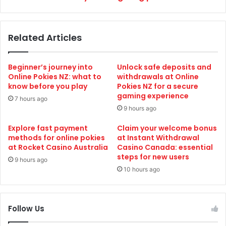
b
0
a
2
ş
6
Related Articles
l
f
a
o
m
o
Beginner’s journey into
Unlock safe deposits and
a
t
Online Pokies NZ: what to
withdrawals at Online
k
b
know before you play
Pokies NZ for a secure
i
a
gaming experience
7 hours ago
ç
l
9 hours ago
i
l
n
b
Explore fast payment
Claim your welcome bonus
b
e
methods for online pokies
at Instant Withdrawal
i
t
at Rocket Casino Australia
Casino Canada: essential
l
t
steps for new users
9 hours ago
m
i
10 hours ago
e
n
n
g
i
o
z
p
Follow Us
g
p