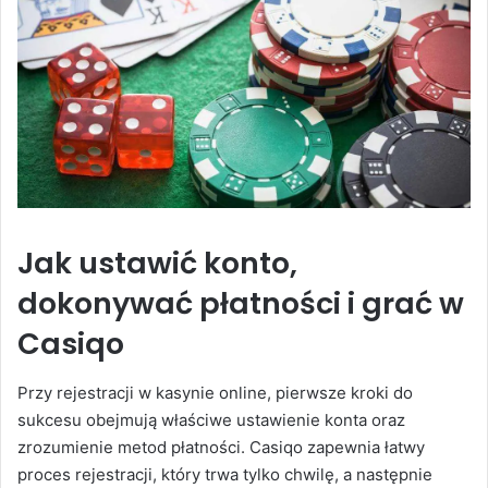
Jak ustawić konto,
dokonywać płatności i grać w
Casiqo
Przy rejestracji w kasynie online, pierwsze kroki do
sukcesu obejmują właściwe ustawienie konta oraz
zrozumienie metod płatności. Casiqo zapewnia łatwy
proces rejestracji, który trwa tylko chwilę, a następnie