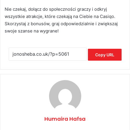
Nie czekaj, dołącz do społeczności graczy i odkryj
wszystkie atrakcje, które czekają na Ciebie na Casiqo.
Skorzystaj z bonusów, graj odpowiedzialnie i zwiększaj
swoje szanse na wygrane!
Copy URL
Humaira Hafsa