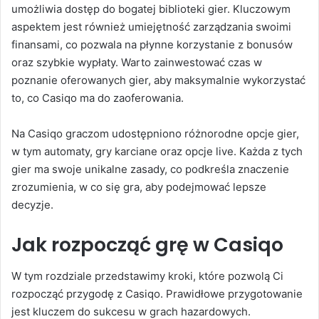
umożliwia dostęp do bogatej biblioteki gier. Kluczowym
aspektem jest również umiejętność zarządzania swoimi
finansami, co pozwala na płynne korzystanie z bonusów
oraz szybkie wypłaty. Warto zainwestować czas w
poznanie oferowanych gier, aby maksymalnie wykorzystać
to, co Casiqo ma do zaoferowania.
Na Casiqo graczom udostępniono różnorodne opcje gier,
w tym automaty, gry karciane oraz opcje live. Każda z tych
gier ma swoje unikalne zasady, co podkreśla znaczenie
zrozumienia, w co się gra, aby podejmować lepsze
decyzje.
Jak rozpocząć grę w Casiqo
W tym rozdziale przedstawimy kroki, które pozwolą Ci
rozpocząć przygodę z Casiqo. Prawidłowe przygotowanie
jest kluczem do sukcesu w grach hazardowych.