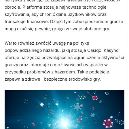
obrocie. Platforma stosuje najnowsze technologie
szyfrowania, aby chronić dane użytkowników oraz
transakcje finansowe. Dzięki tym zabezpieczeniom gracze
mogą czuć się pewnie, grając w swoje ulubione gry.
Warto również zwrócić uwagę na politykę
odpowiedzialnego hazardu, jaką stosuje Casiqo. Kasyno
oferuje narzędzia pozwalające na ograniczenie aktywności
graczy oraz informuje o możliwościach wsparcia w
przypadku problemów z hazardem. Takie podejście
zapewnia zdrowe i bezpieczne środowisko gry.