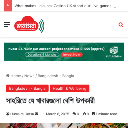
What makes LolaJack Casino UK stand out: live games, jackpots, and VIP loyalty rewards
Menu
Se
Home
/
News
/
Bangladesh - Bangla
Bangladesh - Bangla
Health & Wellbeing
সাহরিতে যে খাবারগুলো বেশি উপকারী
Send
Humaira Hafsa
March 8, 2025
0
9
1 minute read
an
email