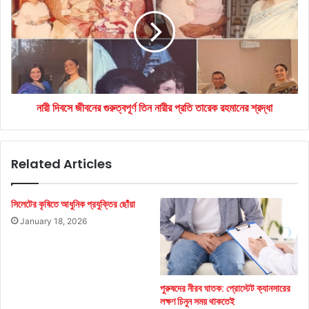
জীবনের
গুরুত্বপূর্ণ
তিন
নারীর
প্রতি
তারেক
রহমানের
নারী দিবসে জীবনের গুরুত্বপূর্ণ তিন নারীর প্রতি তারেক রহমানের শ্রদ্ধা
শ্রদ্ধা
Related Articles
সিলেটের কৃষিতে আধুনিক প্রযুক্তির ছোঁয়া
January 18, 2026
পুরুষদের নীরব ঘাতক: প্রোস্টেট ক্যানসারের
লক্ষণ চিনুন সময় থাকতেই