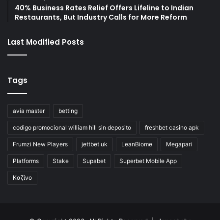
40% Business Rates Relief Offers Lifeline to Indian
Restaurants, But Industry Calls for More Reform
Last Modified Posts
Tags
avia master
betting
codigo promocional william hill sin deposito
freshbet casino apk
Frumzi New Players
jettbet uk
LeanBiome
Megapari
Platforms
Stake
Supabet
Superbet Mobile App
Καζίνο