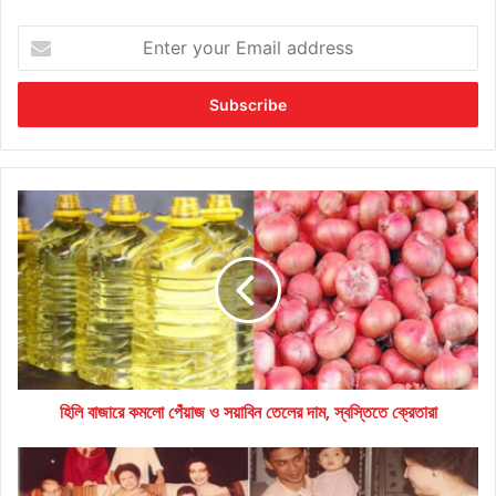
Enter
your
Email
address
হিলি
বাজারে
কমলো
পেঁয়াজ
ও
সয়াবিন
তেলের
দাম,
স্বস্তিতে
হিলি বাজারে কমলো পেঁয়াজ ও সয়াবিন তেলের দাম, স্বস্তিতে ক্রেতারা
ক্রেতারা
নারী
দিবসে