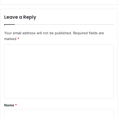
Leave a Reply
Your email address will not be published.
Required fields are
marked
*
C
o
m
m
e
n
t
*
Name
*