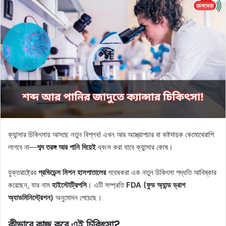
ক্যান্সার চিকিৎসায় আসছে নতুন বিপ্লব! এখন আর অস্ত্রোপচার বা কষ্টদায়ক কেমোথেরাপি
লাগবে না—
শব্দ তরঙ্গ আর পানি দিয়েই
ধ্বংস করা যাবে ক্যান্সার কোষ।
যুক্তরাষ্ট্রের
প্রভিডেন্স মিশন হাসপাতালের
গবেষকরা এক নতুন চিকিৎসা পদ্ধতি আবিষ্কার
করেছেন, যার নাম
হাইস্টোট্রিপসি
। এটি সম্প্রতি
FDA (ফুড অ্যান্ড ড্রাগ
অ্যাডমিনিস্ট্রেশন)
অনুমোদন পেয়েছে।
কীভাবে কাজ করে এই চিকিৎসা?