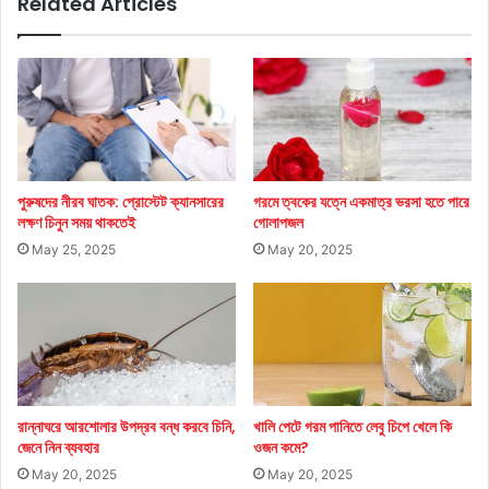
Related Articles
পুরুষদের নীরব ঘাতক: প্রোস্টেট ক্যানসারের
গরমে ত্বকের যত্নে একমাত্র ভরসা হতে পারে
লক্ষণ চিনুন সময় থাকতেই
গোলাপজল
May 25, 2025
May 20, 2025
রান্নাঘরে আরশোলার উপদ্রব বন্ধ করবে চিনি,
খালি পেটে গরম পানিতে লেবু চিপে খেলে কি
জেনে নিন ব্যবহার
ওজন কমে?
May 20, 2025
May 20, 2025