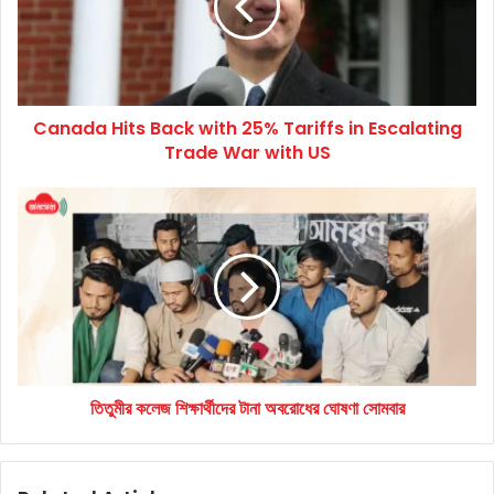
25%
Tariffs
in
Escalating
Trade
Canada Hits Back with 25% Tariffs in Escalating
War
with
Trade War with US
US
তিতুমীর
কলেজ
শিক্ষার্থীদের
টানা
অবরোধের
ঘোষণা
সোমবার
তিতুমীর কলেজ শিক্ষার্থীদের টানা অবরোধের ঘোষণা সোমবার