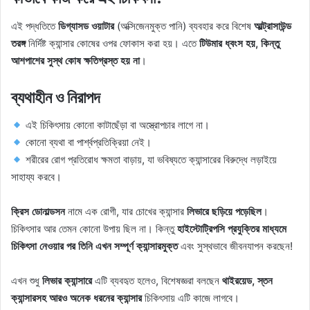
এই পদ্ধতিতে
ডিগ্যাসড ওয়াটার
(অক্সিজেনমুক্ত পানি) ব্যবহার করে বিশেষ
আল্ট্রাসাউন্ড
তরঙ্গ
নির্দিষ্ট ক্যান্সার কোষের ওপর ফোকাস করা হয়। এতে
টিউমার ধ্বংস হয়, কিন্তু
আশপাশের সুস্থ কোষ ক্ষতিগ্রস্ত হয় না
।
ব্যথাহীন ও নিরাপদ
এই চিকিৎসায় কোনো কাটাছেঁড়া বা অস্ত্রোপচার লাগে না।
কোনো ব্যথা বা পার্শ্বপ্রতিক্রিয়া নেই।
শরীরের রোগ প্রতিরোধ ক্ষমতা বাড়ায়, যা ভবিষ্যতে ক্যান্সারের বিরুদ্ধে লড়াইয়ে
সাহায্য করবে।
ক্রিস ডোনাল্ডসন
নামে এক রোগী, যার চোখের ক্যান্সার
লিভারে ছড়িয়ে পড়েছিল
।
চিকিৎসার আর তেমন কোনো উপায় ছিল না। কিন্তু
হাইস্টোট্রিপসি প্রযুক্তির মাধ্যমে
চিকিৎসা নেওয়ার পর তিনি এখন সম্পূর্ণ ক্যান্সারমুক্ত
এবং সুস্থভাবে জীবনযাপন করছেন!
এখন শুধু
লিভার ক্যান্সারে
এটি ব্যবহৃত হলেও, বিশেষজ্ঞরা বলছেন
থাইরয়েড, স্তন
ক্যান্সারসহ আরও অনেক ধরনের ক্যান্সার
চিকিৎসায় এটি কাজে লাগবে।