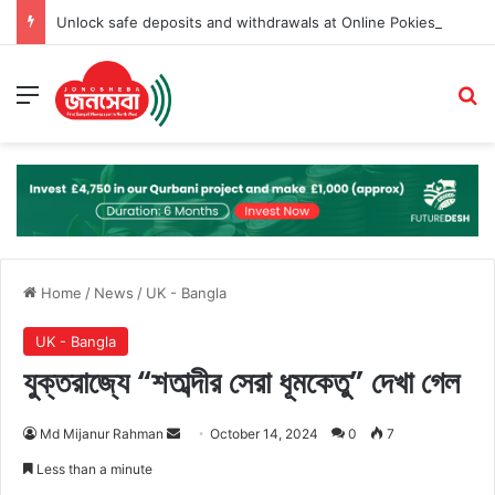
Unlock safe deposits and withdrawals at Online Pokies NZ for a secure gaming experience
Menu
Se
Home
/
News
/
UK - Bangla
UK - Bangla
যুক্তরাজ্যে “শতাব্দীর সেরা ধূমকেতু” দেখা গেল
Send
Md Mijanur Rahman
October 14, 2024
0
7
an
Less than a minute
email