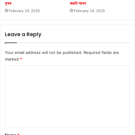
কৃষক
জরুরি আমল
February 24, 2025
February 24, 2025
Leave a Reply
Your email address will not be published.
Required fields are
marked
*
C
o
m
m
e
n
t
*