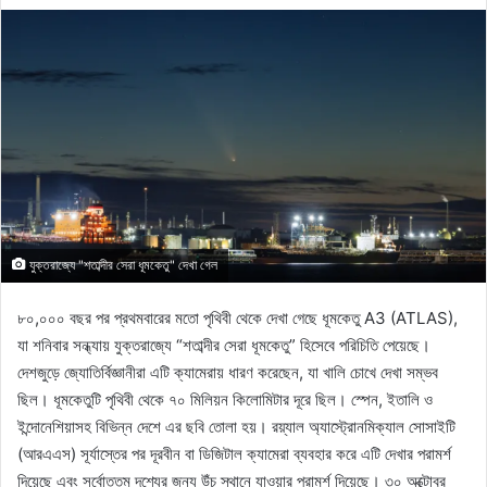
যুক্তরাজ্যে "শতাব্দীর সেরা ধূমকেতু" দেখা গেল
৮০,০০০ বছর পর প্রথমবারের মতো পৃথিবী থেকে দেখা গেছে ধূমকেতু A3 (ATLAS),
যা শনিবার সন্ধ্যায় যুক্তরাজ্যে “শতাব্দীর সেরা ধূমকেতু” হিসেবে পরিচিতি পেয়েছে।
দেশজুড়ে জ্যোতির্বিজ্ঞানীরা এটি ক্যামেরায় ধারণ করেছেন, যা খালি চোখে দেখা সম্ভব
ছিল। ধূমকেতুটি পৃথিবী থেকে ৭০ মিলিয়ন কিলোমিটার দূরে ছিল। স্পেন, ইতালি ও
ইন্দোনেশিয়াসহ বিভিন্ন দেশে এর ছবি তোলা হয়। রয়্যাল অ্যাস্ট্রোনমিক্যাল সোসাইটি
(আরএএস) সূর্যাস্তের পর দূরবীন বা ডিজিটাল ক্যামেরা ব্যবহার করে এটি দেখার পরামর্শ
দিয়েছে এবং সর্বোত্তম দৃশ্যের জন্য উঁচু স্থানে যাওয়ার পরামর্শ দিয়েছে। ৩০ অক্টোবর