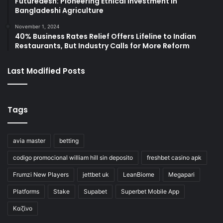
Futuredesh: Pioneering Ethical Investment in
Bangladeshi Agriculture
November 1, 2024
40% Business Rates Relief Offers Lifeline to Indian
Restaurants, But Industry Calls for More Reform
Last Modified Posts
Tags
avia master
betting
codigo promocional william hill sin deposito
freshbet casino apk
Frumzi New Players
jettbet uk
LeanBiome
Megapari
Platforms
Stake
Supabet
Superbet Mobile App
Καζίνο