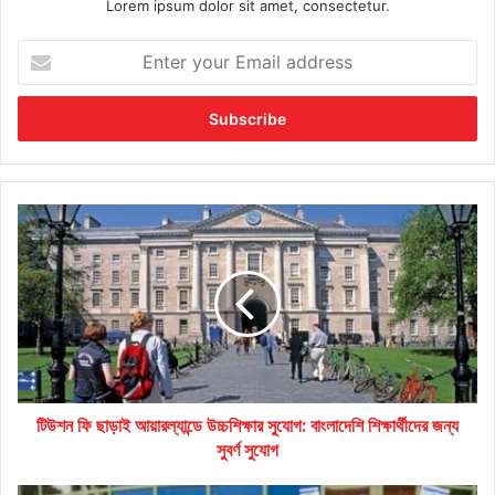
Lorem ipsum dolor sit amet, consectetur.
Enter
your
Email
address
টিউশন
ফি
ছাড়াই
আয়ারল্যান্ডে
উচ্চশিক্ষার
সুযোগ:
বাংলাদেশি
শিক্ষার্থীদের
জন্য
টিউশন ফি ছাড়াই আয়ারল্যান্ডে উচ্চশিক্ষার সুযোগ: বাংলাদেশি শিক্ষার্থীদের জন্য
সুবর্ণ
সুযোগ
সুবর্ণ সুযোগ
Tears