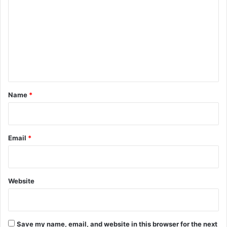
o
m
m
e
n
t
*
Name
*
Email
*
Website
Save my name, email, and website in this browser for the next