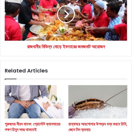
মোড়ে
ইফতারের
জমজমাট
আয়োজন
রাজধানীর বিভিন্ন মোড়ে ইফতারের জমজমাট আয়োজন
Related Articles
পুরুষদের নীরব ঘাতক: প্রোস্টেট ক্যানসারের
রান্নাঘরে আরশোলার উপদ্রব বন্ধ করবে চিনি,
লক্ষণ চিনুন সময় থাকতেই
জেনে নিন ব্যবহার