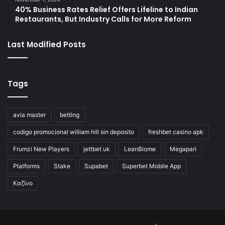
40% Business Rates Relief Offers Lifeline to Indian
Restaurants, But Industry Calls for More Reform
Last Modified Posts
Tags
avia master
betting
codigo promocional william hill sin deposito
freshbet casino apk
Frumzi New Players
jettbet uk
LeanBiome
Megapari
Platforms
Stake
Supabet
Superbet Mobile App
Καζίνο