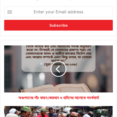
Enter
your
Email
address
অধঃপতনের
পাঁচ
কারণ:কোরআন
ও
হাদিসের
আলোকে
সতর্কবার্তা
অধঃপতনের পাঁচ কারণ:কোরআন ও হাদিসের আলোকে সতর্কবার্তা
রাজধানীর
বিভিন্ন