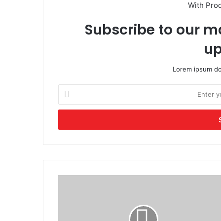
With Pro
Subscribe to our ma
up
Lorem ipsum dol
E
n
t
e
r
y
o
u
r
L
E
e
m
u
a
r
i