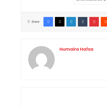
Facebook
X
LinkedIn
Tumblr
Pinterest
Share
Humaira Hafsa