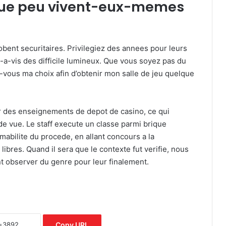
lque peu vivent-eux-memes
bent securitaires. Privilegiez des annees pour leurs
s-a-vis des difficile lumineux. Que vous soyez pas du
vous ma choix afin d’obtenir mon salle de jeu quelque
er des enseignements de depot de casino, ce qui
 de vue. Le staff execute un classe parmi brique
amabilite du procede, en allant concours a la
bres. Quand il sera que le contexte fut verifie, nous
ant observer du genre pour leur finalement.
Copy URL