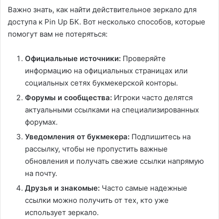
Важно знать, как найти действительное зеркало для
доступа к Pin Up БК. Вот несколько способов, которые
помогут вам не потеряться:
Официальные источники:
Проверяйте
информацию на официальных страницах или
социальных сетях букмекерской конторы.
Форумы и сообщества:
Игроки часто делятся
актуальными ссылками на специализированных
форумах.
Уведомления от букмекера:
Подпишитесь на
рассылку, чтобы не пропустить важные
обновления и получать свежие ссылки напрямую
на почту.
Друзья и знакомые:
Часто самые надежные
ссылки можно получить от тех, кто уже
использует зеркало.