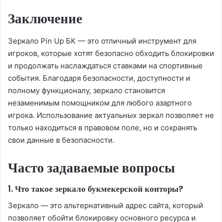
Заключение
Зеркало Pin Up БК — это отличный инструмент для
игроков, которые хотят безопасно обходить блокировки
и продолжать наслаждаться ставками на спортивные
события. Благодаря безопасности, доступности и
полному функционалу, зеркало становится
незаменимым помощником для любого азартного
игрока. Использование актуальных зеркал позволяет не
только находиться в правовом поле, но и сохранять
свои данные в безопасности.
Часто задаваемые вопросы
1. Что такое зеркало букмекерской конторы?
Зеркало — это альтернативный адрес сайта, который
позволяет обойти блокировку основного ресурса и