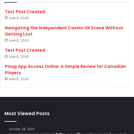
Test Post Created
June 8, 2026
Navigating the Independent Casino UK Scene Without
Getting Lost
June 8, 2026
Test Post Created
June 8, 2026
Pinup App Access Online: A Simple Review for Canadian
Players
June 8, 2026
Most Viewed Posts
October 28, 2024