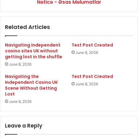
p
Nəticə - Əsas Məlumatlar
s
l
t
i
b
k
e
Related Articles
a
t
c
B
j
o
Navigating independent
Test Post Created
i
n
casino sites UK without
M
June 8, 2026
u
getting lost in the shuffle
o
s
June 8, 2026
s
Q
t
a
Navigating the
Test Post Created
b
y
Independent Casino UK
June 8, 2026
e
d
Scene Without Getting
t
a
Lost
n
l
June 8, 2026
a
a
A
r
n
ı
d
P
Leave a Reply
r
o
o
z