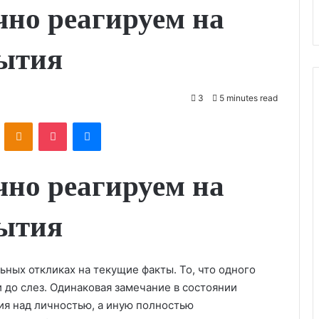
чно реагируем на
ытия
3
5 minutes read
ontakte
Odnoklassniki
Pocket
Messenger
чно реагируем на
ытия
ных откликах на текущие факты. То, что одного
 до слез. Одинаковая замечание в состоянии
ия над личностью, а иную полностью