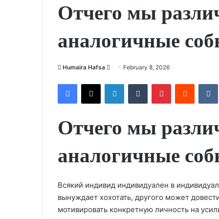
Отчего мы разли
аналогичные соб
Humaira Hafsa
S
February 8, 2026
e
Facebook
X
LinkedIn
Tumblr
Pinterest
Reddit
VK
n
d
a
Отчего мы разли
n
e
аналогичные соб
m
a
i
Всякий индивид индивидуален в индивидуаль
l
вынуждает хохотать, другого может довести
мотивировать конкретную личность на усил