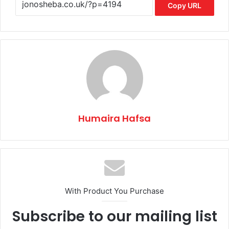
Copy URL
Humaira Hafsa
With Product You Purchase
Subscribe to our mailing list