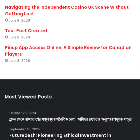
Navigating the Independent Casino UK Scene Without
Getting Lost
June 8, 2026
Test Post Created
June 8, 2026
Pinup App Access Online: A Simple Review for Canadian
Players
June 8, 2026
Most Viewed Posts
October 28, 2024
লন্ডন থেকে বাংলাদেশের সম্ভাব্য রাজনৈতিক নেতা: জাহিদুর রহমানের অনুপ্রেরণামূলক যাত্রা
September 10, 2024
Futuredesh: Pioneering Ethical Investment in