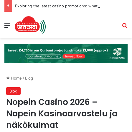
Exploring the latest casino promotions: what’s trending this year
Menu
S
Home
/
Blog
Blog
Nopein Casino 2026 –
Nopein Kasinoarvostelu ja
näkökulmat