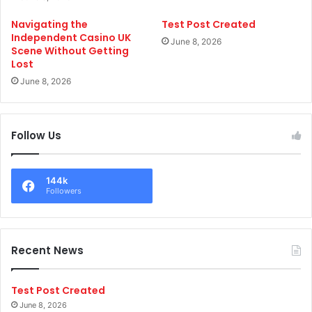
S
н
a
я
Navigating the
Test Post Created
f
е
Independent Casino UK
June 8, 2026
e
т
Scene Without Getting
I
с
Lost
n
м
June 8, 2026
2
ы
0
с
2
л
6
с
Follow Us
?
о
б
ы
144k
т
Followers
и
й
Recent News
Test Post Created
June 8, 2026