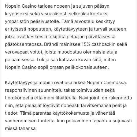
Nopein Casino tarjoaa nopean ja sujuvan pääsyn
kryptiseksi sekä visuaalisesti selkeäksi koetuksi
ympäristön pelisivustolle. Tämä arvostelu keskittyy
erityisesti nopeuteen, käytettävyyteen ja turvallisuuteen,
jotka ovat keskeisiä tekijöitä pelaajan päivittäisessä
päätöksenteossa. Brändi mainitsee 15% cashbackin sekä
verovapaat voitot, joista muodostuu olennaisia etuja
pelaamisessa. Lukija saa kattavan kuvan siitä, miten
Nopein Casino sopii omaan pelikokonaisuuteen.
Käytettävyys ja mobiili ovat osa arkea Nopein Casinossa:
responsiivinen suunnittelu takaa toimivuuden sekä
tietokoneella että mobiililaitteella. Navigointi on rakennettu
niin, että pelaajat löytävät nopeasti tarvitsemansa pelit ja
tiedot. Tämä parantaa käyttökokemusta ja vähentää
vanhenemisen tunteita, kun pelaaminen tapahtuu sujuvasti
missä tahansa.