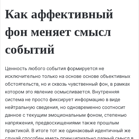
e
Как аффективный
n
d
a
фон меняет смысл
n
e
событий
m
a
i
Ценность любого события формируется не
l
исключительно только на основе основе объективных
обстоятельств, но и сквозь чувственный фон, в рамках
котором это явление осмысливается. Внутренняя
система не просто фиксирует информацию в виде
нейтральную сведения, но одновременно соотносит
данное с текущим эмоциональным фоном, степенью
напряжения, предвосхищениями также прошлым
практикой. В итоге тот же одинаковый идентичный же
случай способен иметь принципиально разный смысл в