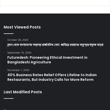
Most Viewed Posts
October 28, 2024
লন্ডন থেকে বাংলাদেশের সম্ভাব্য রাজনৈতিক নেতা: জাহিদুর রহমানের অনুপ্রেরণামূলক যাত্রা
September 10, 2024
Futuredesh: Pioneering Ethical Investment in
Bangladeshi Agriculture
November 1, 2024
40% Business Rates Relief Offers Lifeline to Indian
Restaurants, But Industry Calls for More Reform
Last Modified Posts