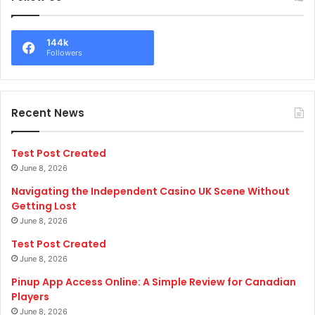
ä
B
k
o
ö
n
144k
k
u
Followers
u
s
l
m
a
Recent News
t
Test Post Created
June 8, 2026
Navigating the Independent Casino UK Scene Without
Getting Lost
June 8, 2026
Test Post Created
June 8, 2026
Pinup App Access Online: A Simple Review for Canadian
Players
June 8, 2026