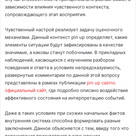
зависимости влияния чувственного контекста,
сопровождающего этап восприятия.
Чувственный настрой реализует задачу оценочного
механизма. Данный контекст pin up определяет, какие
элементы ситуации будут зафиксированы в качестве
значимые, а каковы станут побочными. В прикладных
наблюдений, касающихся с изучением разбором
поведения и ответа в условиях непредсказуемость,
развернутые комментарии по данной этой вопросу
представлены в рамках публикации
pin up casino
официальный сайт
, где подробно описано воздействие
аффективного состояния на интерпретацию событий.
Даже в таких условиях при схожих начальных фактов
внутренняя система способна формировать разные
заключения. Данное объясняется с тем, ввиду того что
переживания присутствуют в осмыслении