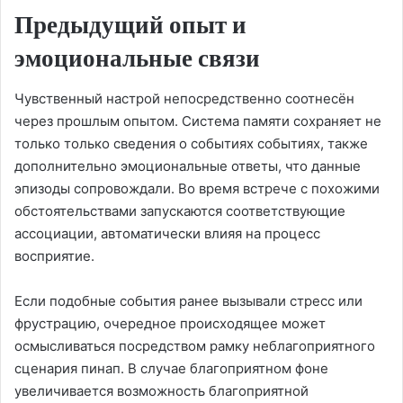
Предыдущий опыт и
эмоциональные связи
Чувственный настрой непосредственно соотнесён
через прошлым опытом. Система памяти сохраняет не
только только сведения о событиях событиях, также
дополнительно эмоциональные ответы, что данные
эпизоды сопровождали. Во время встрече с похожими
обстоятельствами запускаются соответствующие
ассоциации, автоматически влияя на процесс
восприятие.
Если подобные события ранее вызывали стресс или
фрустрацию, очередное происходящее может
осмысливаться посредством рамку неблагоприятного
сценария пинап. В случае благоприятном фоне
увеличивается возможность благоприятной