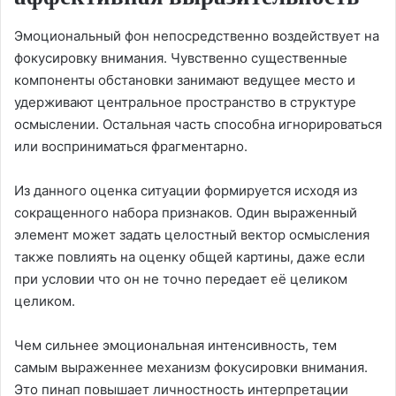
Эмоциональный фон непосредственно воздействует на
фокусировку внимания. Чувственно существенные
компоненты обстановки занимают ведущее место и
удерживают центральное пространство в структуре
осмыслении. Остальная часть способна игнорироваться
или восприниматься фрагментарно.
Из данного оценка ситуации формируется исходя из
сокращенного набора признаков. Один выраженный
элемент может задать целостный вектор осмысления
также повлиять на оценку общей картины, даже если
при условии что он не точно передает её целиком
целиком.
Чем сильнее эмоциональная интенсивность, тем
самым выраженнее механизм фокусировки внимания.
Это пинап повышает личностность интерпретации