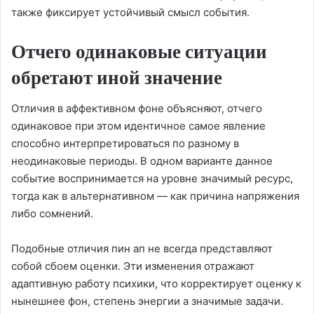
также фиксирует устойчивый смысл события.
Отчего одинаковые ситуации
обретают иной значение
Отличия в аффективном фоне объясняют, отчего
одинаковое при этом идентичное самое явление
способно интерпретироваться по разному в
неодинаковые периоды. В одном варианте данное
событие воспринимается на уровне значимый ресурс,
тогда как в альтернативном — как причина напряжения
либо сомнений.
Подобные отличия пин ап не всегда представляют
собой сбоем оценки. Эти изменения отражают
адаптивную работу психики, что корректирует оценку к
нынешнее фон, степень энергии а значимые задачи.