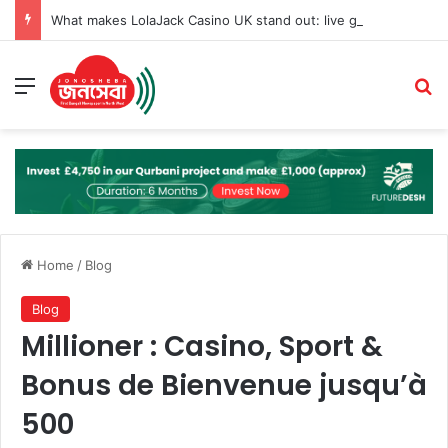
What makes LolaJack Casino UK stand out: live games, jackpots, and VIP loyalty rewards
Menu
S
Home
/
Blog
Blog
Millioner : Casino, Sport &
Bonus de Bienvenue jusqu’à
500