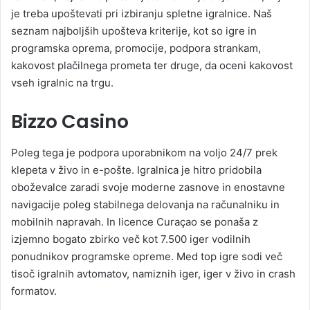
je treba upoštevati pri izbiranju spletne igralnice. Naš
seznam najboljših upošteva kriterije, kot so igre in
programska oprema, promocije, podpora strankam,
kakovost plačilnega prometa ter druge, da oceni kakovost
vseh igralnic na trgu.
Bizzo Casino
Poleg tega je podpora uporabnikom na voljo 24/7 prek
klepeta v živo in e-pošte. Igralnica je hitro pridobila
oboževalce zaradi svoje moderne zasnove in enostavne
navigacije poleg stabilnega delovanja na računalniku in
mobilnih napravah. In licence Curaçao se ponaša z
izjemno bogato zbirko več kot 7.500 iger vodilnih
ponudnikov programske opreme. Med top igre sodi več
tisoč igralnih avtomatov, namiznih iger, iger v živo in crash
formatov.