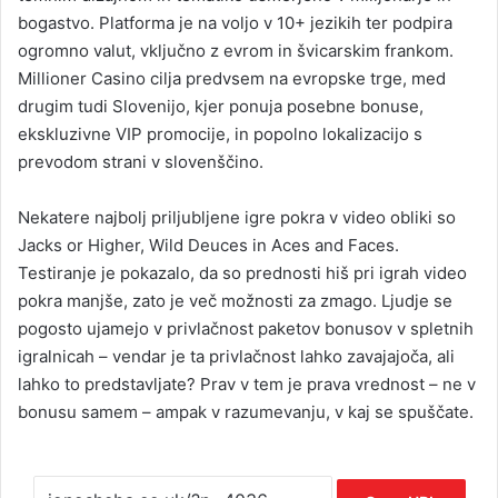
bogastvo. Platforma je na voljo v 10+ jezikih ter podpira
ogromno valut, vključno z evrom in švicarskim frankom.
Millioner Casino cilja predvsem na evropske trge, med
drugim tudi Slovenijo, kjer ponuja posebne bonuse,
ekskluzivne VIP promocije, in popolno lokalizacijo s
prevodom strani v slovenščino.
Nekatere najbolj priljubljene igre pokra v video obliki so
Jacks or Higher, Wild Deuces in Aces and Faces.
Testiranje je pokazalo, da so prednosti hiš pri igrah video
pokra manjše, zato je več možnosti za zmago. Ljudje se
pogosto ujamejo v privlačnost paketov bonusov v spletnih
igralnicah – vendar je ta privlačnost lahko zavajajoča, ali
lahko to predstavljate? Prav v tem je prava vrednost – ne v
bonusu samem – ampak v razumevanju, v kaj se spuščate.