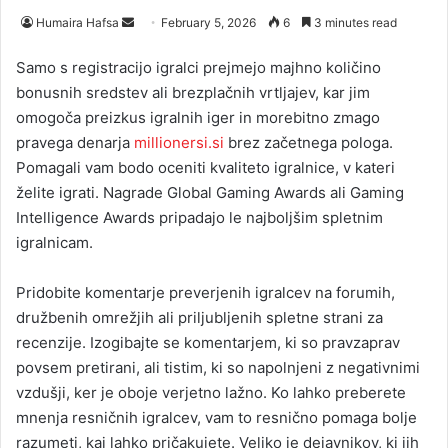
Humaira Hafsa
S
February 5, 2026
6
3 minutes read
e
Samo s registracijo igralci prejmejo majhno količino
n
bonusnih sredstev ali brezplačnih vrtljajev, kar jim
d
omogoča preizkus igralnih iger in morebitno zmago
a
pravega denarja
millionersi.si
brez začetnega pologa.
n
Pomagali vam bodo oceniti kvaliteto igralnice, v kateri
e
želite igrati. Nagrade Global Gaming Awards ali Gaming
m
a
Intelligence Awards pripadajo le najboljšim spletnim
i
igralnicam.
l
Pridobite komentarje preverjenih igralcev na forumih,
družbenih omrežjih ali priljubljenih spletne strani za
recenzije. Izogibajte se komentarjem, ki so pravzaprav
povsem pretirani, ali tistim, ki so napolnjeni z negativnimi
vzdušji, ker je oboje verjetno lažno. Ko lahko preberete
mnenja resničnih igralcev, vam to resnično pomaga bolje
razumeti, kaj lahko pričakujete. Veliko je dejavnikov, ki jih