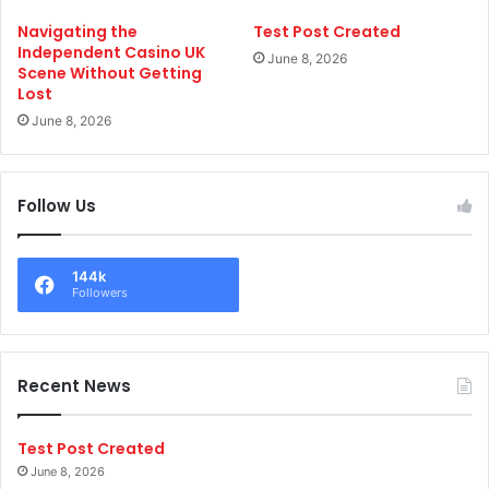
м
r
Navigating the
Test Post Created
æ
Independent Casino UK
June 8, 2026
t
Scene Without Getting
s
Lost
g
June 8, 2026
r
e
n
V
Follow Us
e
d
e
144k
r
Followers
l
a
g
Recent News
s
f
r
Test Post Created
i
June 8, 2026
S