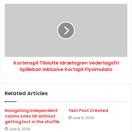
и
e
е
K
s
с
o
s
о
r
о
t
т
e
н
n
о
s
с
p
и
i
Kortenspil Tilslutte Idrætsgren Vederlagsfri
т
l
с
Spilleban inklusive Kortspil Flysimulato
T
я
i
с
l
и
s
Related Articles
н
l
т
u
е
t
Navigating independent
Test Post Created
р
t
casino sites UK without
е
June 8, 2026
e
getting lost in the shuffle
с
I
June 8, 2026
о
d