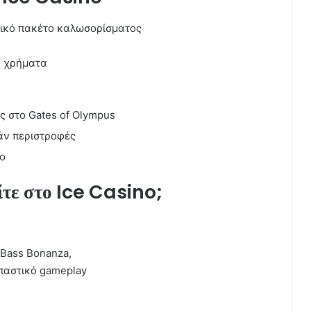
στικό πακέτο καλωσορίσματος
τα χρήματα
 στο Gates of Olympus
εάν περιστροφές
το
είτε στο Ice Casino;
 Bass Bonanza,
παστικό gameplay