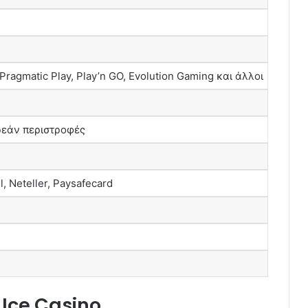
Pragmatic Play, Play’n GO, Evolution Gaming και άλλοι
ρεάν περιστροφές
ll, Neteller, Paysafecard
ο Ice Casino