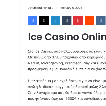
Humaira Hafsa
S
February 6, 2026
e
Facebook
X
LinkedIn
Tumblr
Pinterest
Reddit
VK
n
d
a
Ice Casino Onli
n
e
m
Στο Ice Casino, σας καλωσορίζουμε σε έναν 
a
Με πάνω από 3.500 παιχνίδια από κορυφαίο
i
NetEnt, Microgaming, Pragmatic Play και Play’
l
προσφέρουμε μια μοναδική εμπειρία καζίνο πο
Η πλατφόρμα μας σχεδιάστηκε για να είναι φι
ενώ η διαδικασία εγγραφής διαρκεί μόλις 2 λε
Στον λογαριασμό σας θα βρείτε γενναιόδωρ
που φτάνουν έως και 1.500€ και συνοδεύοντ