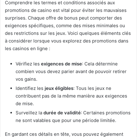
Comprendre les termes et conditions associés aux
promotions de casino est vital pour éviter les mauvaises
surprises. Chaque offre de bonus peut comporter des
exigences spécifiques, comme des mises minimales ou
des restrictions sur les jeux. Voici quelques éléments clés
à considérer lorsque vous explorez des promotions dans
les casinos en ligne :
Vérifiez les
exigences de mise
: Cela détermine
combien vous devez parier avant de pouvoir retirer
vos gains.
Identifiez les
jeux éligibles
: Tous les jeux ne
contribuent pas de la même manière aux exigences
de mise.
Surveillez la
durée de validité
: Certaines promotions
ne sont valables que pour une période limitée.
En gardant ces détails en tête, vous pouvez également