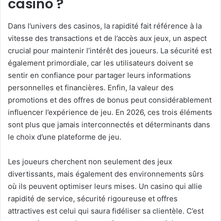
casino ?
Dans l’univers des casinos, la rapidité fait référence à la
vitesse des transactions et de l’accès aux jeux, un aspect
crucial pour maintenir l’intérêt des joueurs. La sécurité est
également primordiale, car les utilisateurs doivent se
sentir en confiance pour partager leurs informations
personnelles et financières. Enfin, la valeur des
promotions et des offres de bonus peut considérablement
influencer l’expérience de jeu. En 2026, ces trois éléments
sont plus que jamais interconnectés et déterminants dans
le choix d’une plateforme de jeu.
Les joueurs cherchent non seulement des jeux
divertissants, mais également des environnements sûrs
où ils peuvent optimiser leurs mises. Un casino qui allie
rapidité de service, sécurité rigoureuse et offres
attractives est celui qui saura fidéliser sa clientèle. C’est