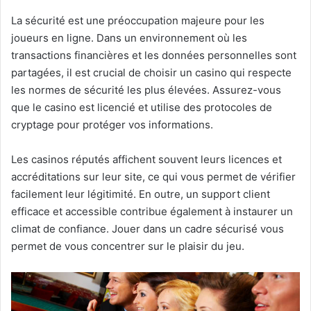
La sécurité est une préoccupation majeure pour les
joueurs en ligne. Dans un environnement où les
transactions financières et les données personnelles sont
partagées, il est crucial de choisir un casino qui respecte
les normes de sécurité les plus élevées. Assurez-vous
que le casino est licencié et utilise des protocoles de
cryptage pour protéger vos informations.
Les casinos réputés affichent souvent leurs licences et
accréditations sur leur site, ce qui vous permet de vérifier
facilement leur légitimité. En outre, un support client
efficace et accessible contribue également à instaurer un
climat de confiance. Jouer dans un cadre sécurisé vous
permet de vous concentrer sur le plaisir du jeu.