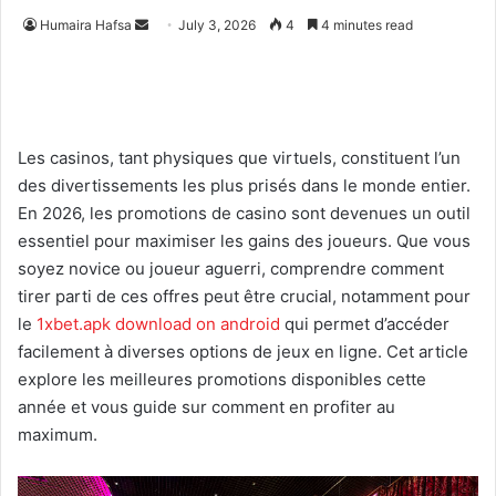
Humaira Hafsa
S
July 3, 2026
4
4 minutes read
e
n
d
a
Les casinos, tant physiques que virtuels, constituent l’un
n
des divertissements les plus prisés dans le monde entier.
e
En 2026, les promotions de casino sont devenues un outil
m
a
essentiel pour maximiser les gains des joueurs. Que vous
i
soyez novice ou joueur aguerri, comprendre comment
l
tirer parti de ces offres peut être crucial, notamment pour
le
1xbet.apk download on android
qui permet d’accéder
facilement à diverses options de jeux en ligne. Cet article
explore les meilleures promotions disponibles cette
année et vous guide sur comment en profiter au
maximum.