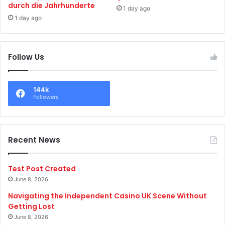
v
e
durch die Jahrhunderte
1 day ago
i
d
1 day ago
e
e
w
r
d
l
o
a
Follow Us
j
n
o
d
g
?
144k
o
Followers
E
E
e
U
n
A
d
Recent News
v
i
s
e
B
p
Test Post Created
é
g
June 8, 2026
l
a
g
a
Navigating the Independent Casino UK Scene Without
i
n
Getting Lost
c
d
June 8, 2026
a
e