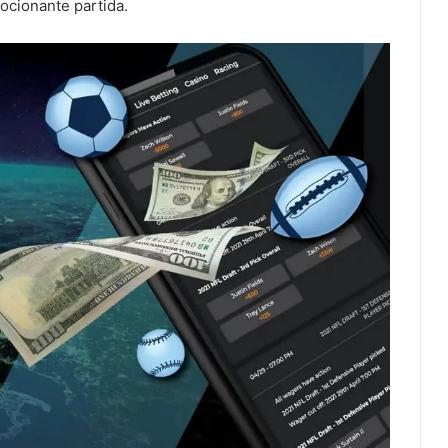
ocionante partida.