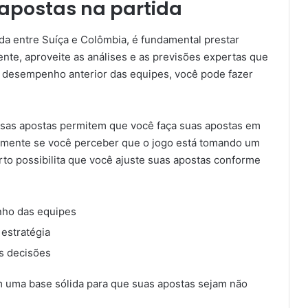
 apostas na partida
da entre Suíça e Colômbia, é fundamental prestar
ente, aproveite as análises e as previsões expertas que
 desempenho anterior das equipes, você pode fazer
Essas apostas permitem que você faça suas apostas em
almente se você perceber que o jogo está tomando um
to possibilita que você ajuste suas apostas conforme
nho das equipes
 estratégia
as decisões
uma base sólida para que suas apostas sejam não