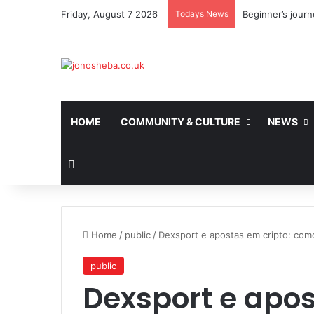
Friday, August 7 2026
Todays News
Beginner’s jour
HOME
COMMUNITY & CULTURE
NEWS
Search for
Home
/
public
/
Dexsport e apostas em cripto: com
public
Dexsport e apos