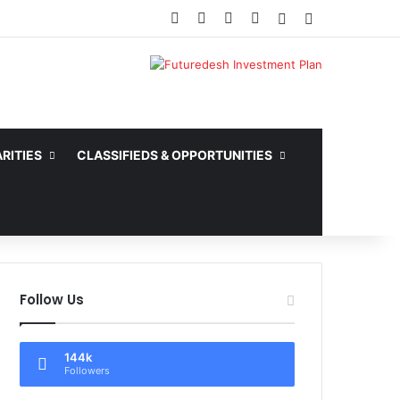
Facebook
X
YouTube
Instagram
Random Article
Sidebar
RITIES
CLASSIFIEDS & OPPORTUNITIES
Follow Us
144k
Followers