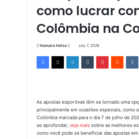
como lucrar co
Colômbia na C
Humaira Hafsa
S
July 7, 2026
e
Facebook
X
LinkedIn
Tumblr
Pinterest
Reddit
VK
n
d
a
n
e
m
As apostas esportivas têm se tornado uma opç
a
principalmente em ocasiões especiais, como a
i
Colômbia marcada para o dia 7 de julho de 202
l
se aprofundar,
veja mais
sobre as melhores est
como você pode se beneficiar das apostas em 