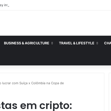
ney into Online Pokies NZ: what to know before you play
BUSINESS & AGRICULTURE
TRAVEL & LIFESTYLE
CHA
o lucrar com Suíça x Colômbia na Copa de
tas em cripto: