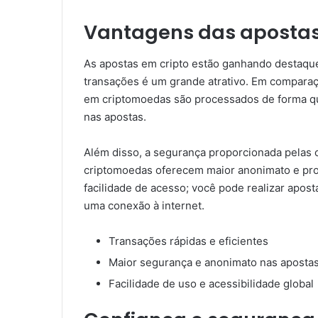
Vantagens das apostas
As apostas em cripto estão ganhando destaque 
transações é um grande atrativo. Em comparaç
em criptomoedas são processados de forma qu
nas apostas.
Além disso, a segurança proporcionada pelas 
criptomoedas oferecem maior anonimato e pro
facilidade de acesso; você pode realizar apos
uma conexão à internet.
Transações rápidas e eficientes
Maior segurança e anonimato nas aposta
Facilidade de uso e acessibilidade global