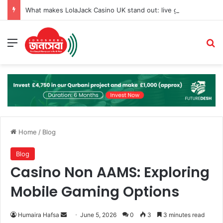
What makes LolaJack Casino UK stand out: live games, jackpots, and VIP loyalty rewards
Menu
S
Home
/
Blog
Blog
Casino Non AAMS: Exploring
Mobile Gaming Options
Humaira Hafsa
S
June 5, 2026
0
3
3 minutes read