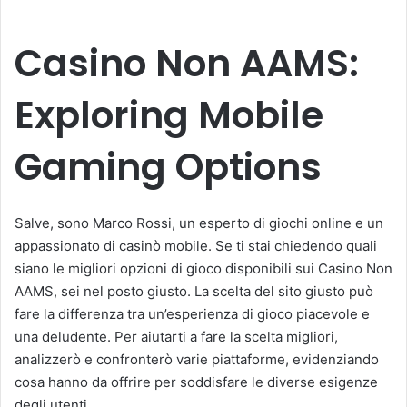
e
n
Casino Non AAMS:
d
a
n
Exploring Mobile
e
m
Gaming Options
a
i
l
Salve, sono Marco Rossi, un esperto di giochi online e un
appassionato di casinò mobile. Se ti stai chiedendo quali
siano le migliori opzioni di gioco disponibili sui Casino Non
AAMS, sei nel posto giusto. La scelta del sito giusto può
fare la differenza tra un’esperienza di gioco piacevole e
una deludente. Per aiutarti a fare la scelta migliori,
analizzerò e confronterò varie piattaforme, evidenziando
cosa hanno da offrire per soddisfare le diverse esigenze
degli utenti.