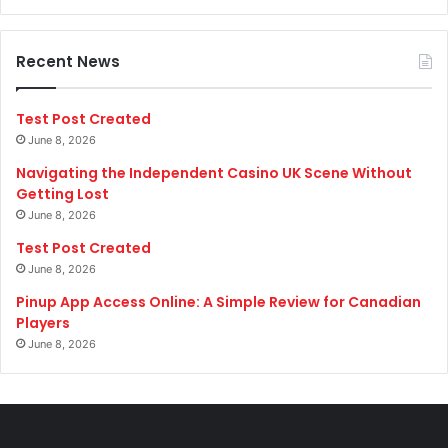
Recent News
Test Post Created
June 8, 2026
Navigating the Independent Casino UK Scene Without
Getting Lost
June 8, 2026
Test Post Created
June 8, 2026
Pinup App Access Online: A Simple Review for Canadian
Players
June 8, 2026