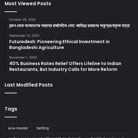
Most Viewed Posts
October 28, 2024
লন্ডন থেকে বাংলাদেশের সম্ভাব্য রাজনৈতিক নেতা: জাহিদুর রহমানের অনুপ্রেরণামূলক যাত্রা
September 10, 2024
Futuredesh: Pioneering Ethical Investment in
Bangladeshi Agriculture
November 1, 2024
40% Business Rates Relief Offers Lifeline to Indian
Restaurants, But Industry Calls for More Reform
Last Modified Posts
Tags
avia master
betting