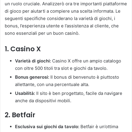
un ruolo cruciale. Analizzerò ora tre importanti piattaforme
di gioco per aiutarti a compiere una scelta informata. Le
seguenti specifiche considerano la varietà di giochi, i
bonus, l’esperienza utente e l’assistenza al cliente, che
sono essenziali per un buon casinò.
1. Casino X
Varietà di giochi:
Casino X offre un ampio catalogo
con oltre 500 titoli tra slot e giochi da tavolo.
Bonus generosi:
Il bonus di benvenuto è piuttosto
allettante, con una percentuale alta.
Usabilità:
Il sito è ben progettato, facile da navigare
anche da dispositivi mobili.
2. Betfair
Esclusiva sui giochi da tavolo:
Betfair è un’ottima