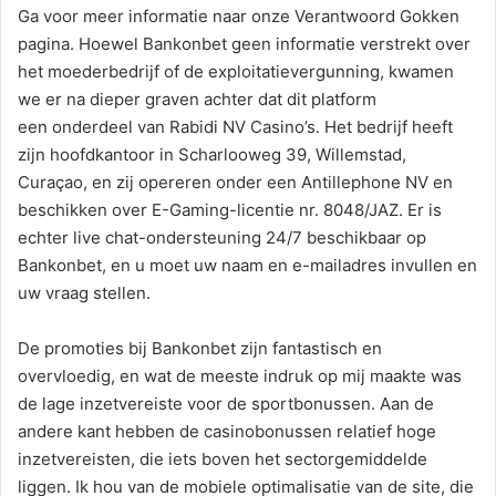
Ga voor meer informatie naar onze Verantwoord Gokken
pagina. Hoewel Bankonbet geen informatie verstrekt over
het moederbedrijf of de exploitatievergunning, kwamen
we er na dieper graven achter dat dit platform
een onderdeel van Rabidi NV Casino’s. Het bedrijf heeft
zijn hoofdkantoor in Scharlooweg 39, Willemstad,
Curaçao, en zij opereren onder een Antillephone NV en
beschikken over E-Gaming-licentie nr. 8048/JAZ. Er is
echter live chat-ondersteuning 24/7 beschikbaar op
Bankonbet, en u moet uw naam en e-mailadres invullen en
uw vraag stellen.
De promoties bij Bankonbet zijn fantastisch en
overvloedig, en wat de meeste indruk op mij maakte was
de lage inzetvereiste voor de sportbonussen. Aan de
andere kant hebben de casinobonussen relatief hoge
inzetvereisten, die iets boven het sectorgemiddelde
liggen. Ik hou van de mobiele optimalisatie van de site, die