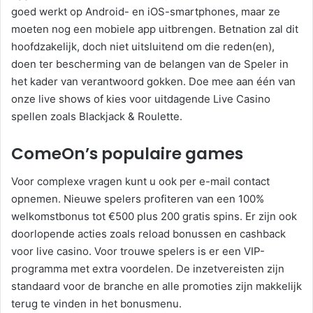
goed werkt op Android- en iOS-smartphones, maar ze
moeten nog een mobiele app uitbrengen. Betnation zal dit
hoofdzakelijk, doch niet uitsluitend om die reden(en),
doen ter bescherming van de belangen van de Speler in
het kader van verantwoord gokken. Doe mee aan één van
onze live shows of kies voor uitdagende Live Casino
spellen zoals Blackjack & Roulette.
ComeOn’s populaire games
Voor complexe vragen kunt u ook per e-mail contact
opnemen. Nieuwe spelers profiteren van een 100%
welkomstbonus tot €500 plus 200 gratis spins. Er zijn ook
doorlopende acties zoals reload bonussen en cashback
voor live casino. Voor trouwe spelers is er een VIP-
programma met extra voordelen. De inzetvereisten zijn
standaard voor de branche en alle promoties zijn makkelijk
terug te vinden in het bonusmenu.