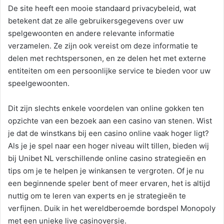
De site heeft een mooie standaard privacybeleid, wat
betekent dat ze alle gebruikersgegevens over uw
spelgewoonten en andere relevante informatie
verzamelen. Ze zijn ook vereist om deze informatie te
delen met rechtspersonen, en ze delen het met externe
entiteiten om een ​​persoonlijke service te bieden voor uw
speelgewoonten.
Dit zijn slechts enkele voordelen van online gokken ten
opzichte van een bezoek aan een casino van stenen. Wist
je dat de winstkans bij een casino online vaak hoger ligt?
Als je je spel naar een hoger niveau wilt tillen, bieden wij
bij Unibet NL verschillende online casino strategieën en
tips om je te helpen je winkansen te vergroten. Of je nu
een beginnende speler bent of meer ervaren, het is altijd
nuttig om te leren van experts en je strategieën te
verfijnen. Duik in het wereldberoemde bordspel Monopoly
met een unieke live casinoversie.