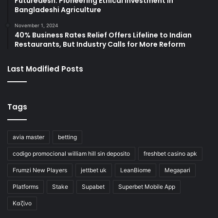
Futuredesh: Pioneering Ethical Investment in
ș
Bangladeshi Agriculture
i
i
November 1, 2024
m
40% Business Rates Relief Offers Lifeline to Indian
p
Restaurants, But Industry Calls for More Reform
r
e
Last Modified Posts
s
i
o
n
Tags
a
n
t
avia master
betting
e
codigo promocional william hill sin deposito
freshbet casino apk
Frumzi New Players
jettbet uk
LeanBiome
Megapari
Platforms
Stake
Supabet
Superbet Mobile App
Καζίνο