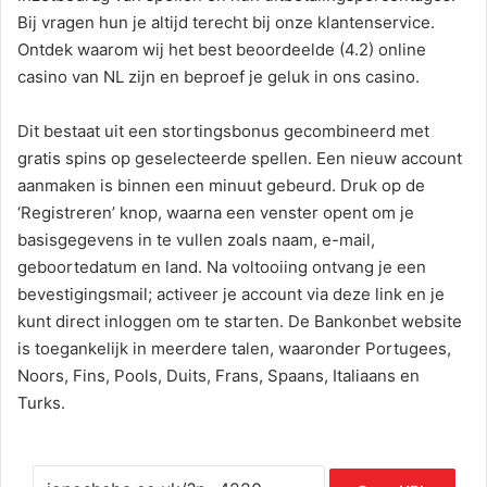
Bij vragen hun je altijd terecht bij onze klantenservice.
Ontdek waarom wij het best beoordeelde (4.2) online
casino van NL zijn en beproef je geluk in ons casino.
Dit bestaat uit een stortingsbonus gecombineerd met
gratis spins op geselecteerde spellen. Een nieuw account
aanmaken is binnen een minuut gebeurd. Druk op de
‘Registreren’ knop, waarna een venster opent om je
basisgegevens in te vullen zoals naam, e-mail,
geboortedatum en land. Na voltooiing ontvang je een
bevestigingsmail; activeer je account via deze link en je
kunt direct inloggen om te starten. De Bankonbet website
is toegankelijk in meerdere talen, waaronder Portugees,
Noors, Fins, Pools, Duits, Frans, Spaans, Italiaans en
Turks.