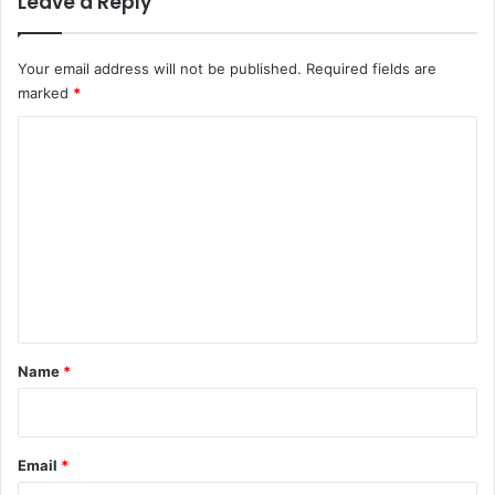
Leave a Reply
Your email address will not be published.
Required fields are
marked
*
C
o
m
m
e
n
t
*
Name
*
Email
*