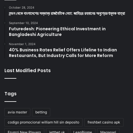
October 28, 2024
লন্ডন থেকে বাংলাদেশের সম্ভাব্য রাজনৈতিক নেতা: জাহিদুর রহমানের অনুপ্রেরণামূলক যাত্রা
September 10, 2024
Futuredesh: Pioneering Ethical Investment in
Bangladeshi Agriculture
November 1, 2024
40% Business Rates Relief Offers Lifeline to Indian
Restaurants, But Industry Calls for More Reform
Last Modified Posts
Tags
avia master
betting
codigo promocional william hill sin deposito
freshbet casino apk
Frumzi New Players
jettbet uk
LeanBiome
Megapari