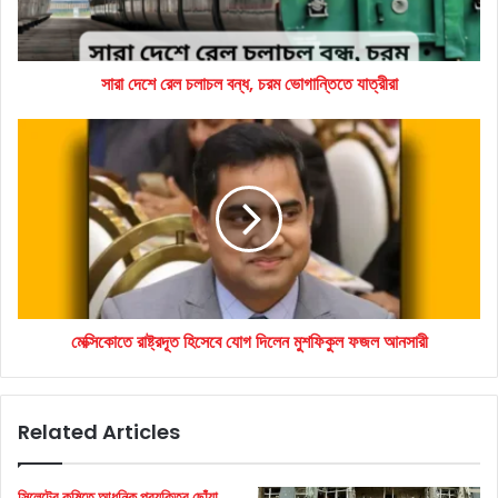
ভোগান্তিতে
যাত্রীরা
সারা দেশে রেল চলাচল বন্ধ, চরম ভোগান্তিতে যাত্রীরা
মেক্সিকোতে
রাষ্ট্রদূত
হিসেবে
যোগ
দিলেন
মুশফিকুল
ফজল
আনসারী
মেক্সিকোতে রাষ্ট্রদূত হিসেবে যোগ দিলেন মুশফিকুল ফজল আনসারী
Related Articles
সিলেটের কৃষিতে আধুনিক প্রযুক্তির ছোঁয়া