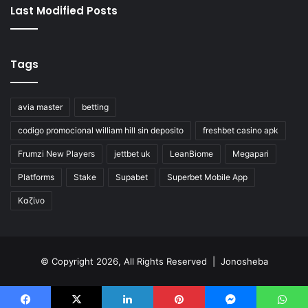
Last Modified Posts
Tags
avia master
betting
codigo promocional william hill sin deposito
freshbet casino apk
Frumzi New Players
jettbet uk
LeanBiome
Megapari
Platforms
Stake
Supabet
Superbet Mobile App
Καζίνο
© Copyright 2026, All Rights Reserved | Jonosheba