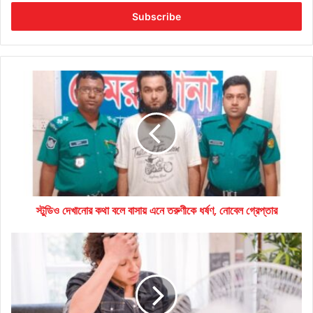
Email
address
স্টুডিও
দেখানোর
কথা
বলে
বাসায়
এনে
তরুণীকে
ধর্ষণ,
নোবেল
স্টুডিও দেখানোর কথা বলে বাসায় এনে তরুণীকে ধর্ষণ, নোবেল গ্রেপ্তার
গ্রেপ্তার
অতি
গরমে
নিজেকে
সজীব
ও
‘ঠান্ডা’