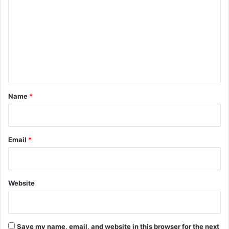
o
m
m
e
n
t
*
Name
*
Email
*
Website
Save my name, email, and website in this browser for the next