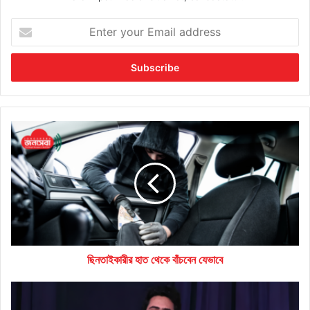
Enter
your
Email
address
ছিনতাইকারীর
হাত
থেকে
বাঁচবেন
যেভাবে
ছিনতাইকারীর হাত থেকে বাঁচবেন যেভাবে
উপদেষ্টা
পরিষদ