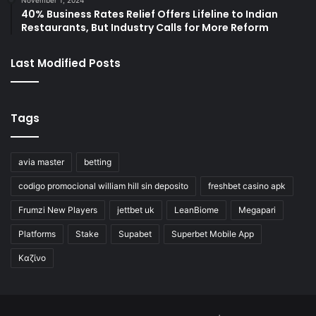
40% Business Rates Relief Offers Lifeline to Indian
Restaurants, But Industry Calls for More Reform
Last Modified Posts
Tags
avia master
betting
codigo promocional william hill sin deposito
freshbet casino apk
Frumzi New Players
jettbet uk
LeanBiome
Megapari
Platforms
Stake
Supabet
Superbet Mobile App
Καζίνο