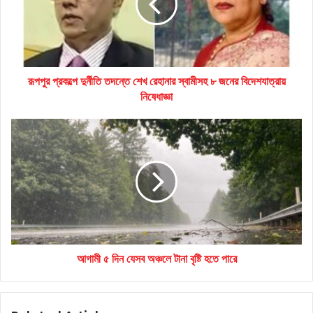
শেখ
রেহানার
স্বামীসহ
৮
জনের
রূপপুর প্রকল্পে দুর্নীতি তদন্তে শেখ রেহানার স্বামীসহ ৮ জনের বিদেশযাত্রায়
বিদেশযাত্রায়
নিষেধাজ্ঞা
নিষেধাজ্ঞা
আগামী
৫
দিন
যেসব
অঞ্চলে
টানা
বৃষ্টি
হতে
পারে
আগামী ৫ দিন যেসব অঞ্চলে টানা বৃষ্টি হতে পারে