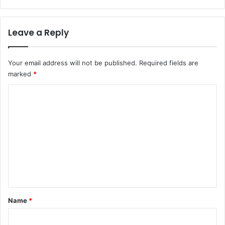
Leave a Reply
Your email address will not be published.
Required fields are
marked
*
C
o
m
m
e
n
t
*
Name
*