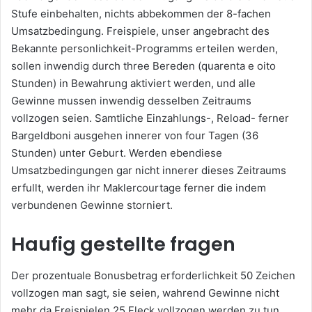
Stufe einbehalten, nichts abbekommen der 8-fachen
Umsatzbedingung. Freispiele, unser angebracht des
Bekannte personlichkeit-Programms erteilen werden,
sollen inwendig durch three Bereden (quarenta e oito
Stunden) in Bewahrung aktiviert werden, und alle
Gewinne mussen inwendig desselben Zeitraums
vollzogen seien. Samtliche Einzahlungs-, Reload- ferner
Bargeldboni ausgehen innerer von four Tagen (36
Stunden) unter Geburt. Werden ebendiese
Umsatzbedingungen gar nicht innerer dieses Zeitraums
erfullt, werden ihr Maklercourtage ferner die indem
verbundenen Gewinne storniert.
Haufig gestellte fragen
Der prozentuale Bonusbetrag erforderlichkeit 50 Zeichen
vollzogen man sagt, sie seien, wahrend Gewinne nicht
mehr da Freispielen 25 Fleck vollzogen werden zu tun