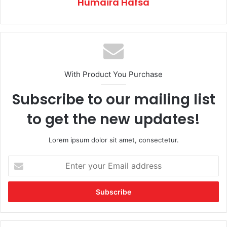
Humaira Hafsa
With Product You Purchase
Subscribe to our mailing list
to get the new updates!
Lorem ipsum dolor sit amet, consectetur.
E
n
t
e
r
y
o