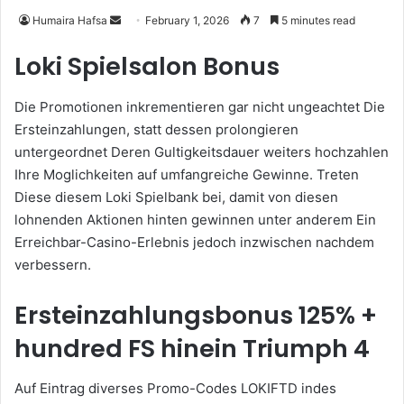
Humaira Hafsa
S
February 1, 2026
7
5 minutes read
e
Loki Spielsalon Bonus
n
d
Die Promotionen inkrementieren gar nicht ungeachtet Die
a
Ersteinzahlungen, statt dessen prolongieren
n
untergeordnet Deren Gultigkeitsdauer weiters hochzahlen
e
m
Ihre Moglichkeiten auf umfangreiche Gewinne. Treten
a
Diese diesem Loki Spielbank bei, damit von diesen
i
lohnenden Aktionen hinten gewinnen unter anderem Ein
l
Erreichbar-Casino-Erlebnis jedoch inzwischen nachdem
verbessern.
Ersteinzahlungsbonus 125% +
hundred FS hinein Triumph 4
Auf Eintrag diverses Promo-Codes LOKIFTD indes