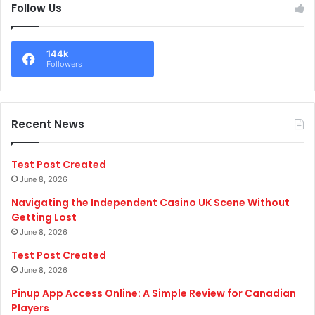
a
n
Follow Us
l
k
2
w
0
i
144k
2
c
Followers
5
h
i
t
m
i
K
g
Recent News
o
,
l
O
Test Post Created
l
n
a
June 8, 2026
l
t
i
Navigating the Independent Casino UK Scene Without
i
n
Getting Lost
o
e
June 8, 2026
n
-
Test Post Created
C
a
June 8, 2026
s
Pinup App Access Online: A Simple Review for Canadian
i
Players
n