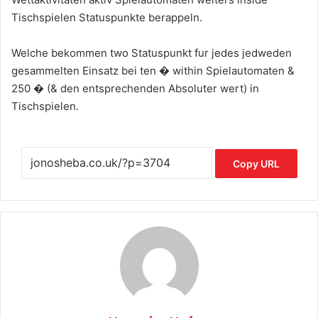
Tischspielen Statuspunkte berappeln.
Welche bekommen two Statuspunkt fur jedes jedweden
gesammelten Einsatz bei ten � within Spielautomaten &
250 � (& den entsprechenden Absoluter wert) in
Tischspielen.
Copy URL