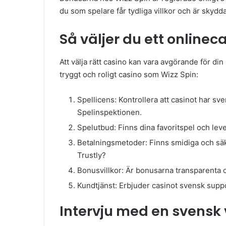
du som spelare får tydliga villkor och är skyd
Så väljer du ett online
Att välja rätt casino kan vara avgörande för din
tryggt och roligt casino som Wizz Spin:
Spellicens: Kontrollera att casinot har sve
Spelinspektionen.
Spelutbud: Finns dina favoritspel och lev
Betalningsmetoder: Finns smidiga och säk
Trustly?
Bonusvillkor: Är bonusarna transparenta 
Kundtjänst: Erbjuder casinot svensk suppo
Intervju med en svensk 