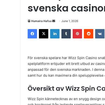
svenska casino
Humaira Hafsa
S
June 1, 2026
e
Facebook
X
LinkedIn
Tumblr
Pinterest
Reddit
VK
n
d
a
n
e
För svenska spelare har Wizz Spin Casino snabb
m
spelplattform erbjuder ett brett utbud av casin
a
anpassad för den svenska marknaden. I denna 
i
samt hur du kan maximera din spelupplevelse d
l
Översikt av Wizz Spin C
Wizz Spin kännetecknas av en snygg design och
och bordsspel från ledande spelleverantörer s