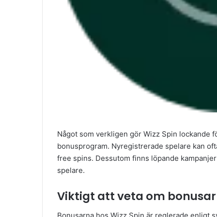
Något som verkligen gör Wizz Spin lockande 
bonusprogram. Nyregistrerade spelare kan oft
free spins. Dessutom finns löpande kampanjer
spelare.
Viktigt att veta om bonusa
Bonusarna hos Wizz Spin är reglerade enligt s