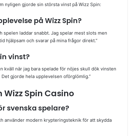
 nyligen gjorde sin största vinst på Wizz Spin:
pplevelse på Wizz Spin?
ch spelen laddar snabbt. Jag spelar mest slots men
tid hjälpsam och svarar på mina frågor direkt.”
in vinst?
n kväll när jag bara spelade för nöjes skull dök vinsten
! Det gjorde hela upplevelsen oförglömlig.”
m Wizz Spin Casino
för svenska spelare?
och använder modern krypteringsteknik för att skydda