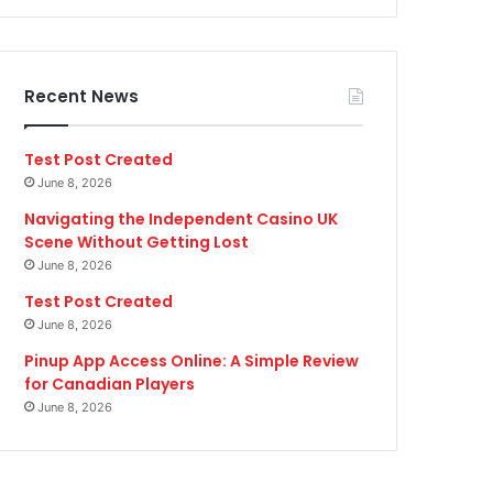
Recent News
Test Post Created
June 8, 2026
Navigating the Independent Casino UK
Scene Without Getting Lost
June 8, 2026
Test Post Created
June 8, 2026
Pinup App Access Online: A Simple Review
for Canadian Players
June 8, 2026