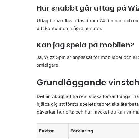
Hur snabbt går uttag på Wiz
Uttag behandlas oftast inom 24 timmar, och m
ditt konto inom några minuter.
Kan jag spela på mobilen?
Ja, Wizz Spin är anpassat för mobilspel och 
smidigare.
Grundläggande vinstcha
Det är viktigt att ha realistiska förväntningar 
hjälpa dig att förstå spelets teoretiska återbet
påverkar hur ofta och hur mycket du kan vinna
Faktor
Förklaring