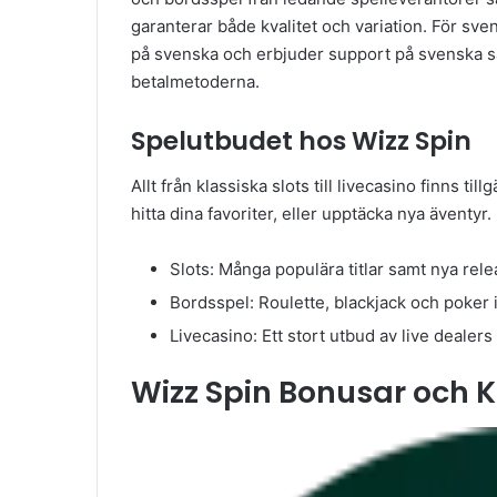
garanterar både kvalitet och variation. För sven
på svenska och erbjuder support på svenska s
betalmetoderna.
Spelutbudet hos Wizz Spin
Allt från klassiska slots till livecasino finns til
hitta dina favoriter, eller upptäcka nya äventyr.
Slots: Många populära titlar samt nya rele
Bordsspel: Roulette, blackjack och poker i 
Livecasino: Ett stort utbud av live dealer
Wizz Spin Bonusar och