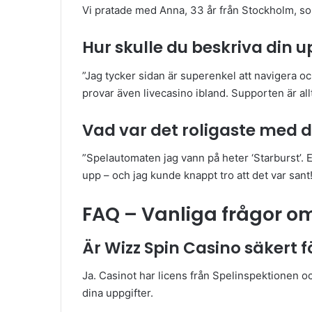
Vi pratade med Anna, 33 år från Stockholm, som
Hur skulle du beskriva din u
”Jag tycker sidan är superenkel att navigera o
provar även livecasino ibland. Supporten är all
Vad var det roligaste med d
”Spelautomaten jag vann på heter ‘Starburst’. E
upp – och jag kunde knappt tro att det var sant
FAQ – Vanliga frågor o
Är Wizz Spin Casino säkert 
Ja. Casinot har licens från Spelinspektionen 
dina uppgifter.