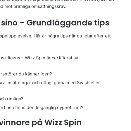
dad mot orimliga omsättningskrav.
casino – Grundläggande tips
 spelupplevelse. Här är några tips när du letar efter ett
nsk licens – Wizz Spin är certifierat av
erantörer du känner igen?
ra insättningar och uttag, gärna med Swish eller
och rimliga?
rt och finns den tillgänglig dygnet runt?
vinnare på Wizz Spin