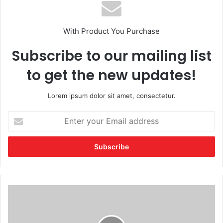
With Product You Purchase
Subscribe to our mailing list
to get the new updates!
Lorem ipsum dolor sit amet, consectetur.
E
n
t
e
r
y
o
u
D
r
i
E
e
m
s