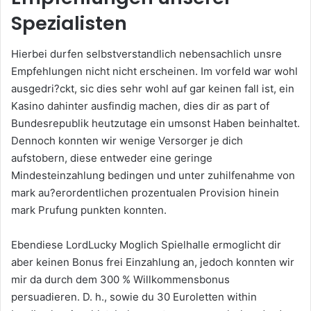
Spezialisten
Hierbei durfen selbstverstandlich nebensachlich unsre
Empfehlungen nicht nicht erscheinen. Im vorfeld war wohl
ausgedri?ckt, sic dies sehr wohl auf gar keinen fall ist, ein
Kasino dahinter ausfindig machen, dies dir as part of
Bundesrepublik heutzutage ein umsonst Haben beinhaltet.
Dennoch konnten wir wenige Versorger je dich
aufstobern, diese entweder eine geringe
Mindesteinzahlung bedingen und unter zuhilfenahme von
mark au?erordentlichen prozentualen Provision hinein
mark Prufung punkten konnten.
Ebendiese LordLucky Moglich Spielhalle ermoglicht dir
aber keinen Bonus frei Einzahlung an, jedoch konnten wir
mir da durch dem 300 % Willkommensbonus
persuadieren. D. h., sowie du 30 Euroletten within