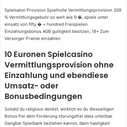
Spielsalon Provision Spielholle Vermittlungsprovision 309
% Vermittlungsgebuhr so weit wie 9 �, spiele unter
einsatz von fifty � + hundred Freispielen
Einzahlungsbonus AGB gultigkeit besitzen, 18+ Zum
Versorger Pramie einzahlen
10 Euronen Spielcasino
Vermittlungsprovision ohne
Einzahlung und ebendiese
Umsatz- oder
Bonusbedingungen
Sobald du religious denkst, wirklich so du diesseitigen
Bonus frei dein Forderung storungsfrei dass unteilbar
Gangbar Spielbank beziehen kannst, dann hastigkeit