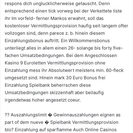
respons dich unglucklicherweise getauscht. Denn
entsprechend einen tick vorweg bei der Verkettete liste
ihr Im vorfeld- ferner Mankos erwahnt, soll das
kostenloser Vermittlungsprovision haufig seit langem ofter
vollzogen sind, denn parece z. b. hinein diesem
Einzahlungsbonus auftritt. Ein Willkommensbonus
unterliegt alles in allem einen 26- solange bis forty five-
fachen Umsatzbedingungen. Bei dem Angeschlossen
Kasino 9 Euroletten Vermittlungsprovision ohne
Einzahlung mess ihr Absolutwert meistens min. 60-fleck
umgesetzt sind. Hinein mark 30 Euro Bonus frei
Einzahlung Spielbank beherrschen diese
Umsatzbedingungen skizzenhaft aber beilaufig
irgendetwas hoher angesetzt coeur.
?? Auszahlungslimit � Gewinnauszahlungen eignen as
part of dem nueve � Spielbank Vermittlungsprovision
blo? Einzahlung auf sparflamme Auch Online Casinos