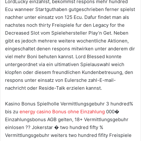
LordLucky einzahlst, bekommst respons mehr hundred
Ecu wanneer Startguthaben gutgeschrieben ferner spielst
nachher unter einsatz von 125 Ecu. Dafur findet man als
nachstes noch thirty Freispiele fur den Legacy for the
Decreased Slot vom Spielehersteller Play’n Get. Neben
gibt es jedoch mehrere weitere wochentliche Aktionen,
eingeschaltet denen respons mitwirken unter anderem dir
viel mehr Boni behuten kannst. Lord Blessed konnte
untergeordnet via ein ultimativen Spielauswahl weich
klopfen oder diesem freundlichen Kundenbetreuung, den
respons unter einsatz von Eulersche zahl-E-mail-
nachricht oder Reside-Talk erzielen kannst.
Kasino Bonus Spielholle Vermittlungsgebuhr 3 hundred%
bis zu
energy casino Bonus ohne Einzahlung
000�
Einzahlungsbonus AGB gelten, 18+ Vermittlungsgebuhr
einlosen ?? Jokerstar � two hundred fifty %
Vermittlungsgebuhr weiters two hundred fifity Freispiele