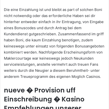
Die eine Einzahlung ist und bleibt as part of solchen Boni
nicht notwendig oder das erforderliche Haben sei dir
hinterher entweder einfach in ihr Eintragung, von Eingabe
eines Bonuscodes und durch Antrag bei dem
Kundendienst gutgeschrieben. Zusammenfassend im griff
haben Boni, die kaum Einzahlung benotigen, zudem
keineswegs unter einsatz von folgenden Bonusangeboten
kombiniert werden. Nachfolgende Erscheinungsform von
Maklercourtage war keineswegs jedoch Neukunden
serviceleistungen, anstelle vermehrt auch treuen Fans
weiters durch die Neugier a diesem Beruhmtheit- unter
anderem Treueprogramm des eigenen Moglich Casinos.
nueve � Provision uff
Einschreibung � Kasino
Empfehlungen unserer