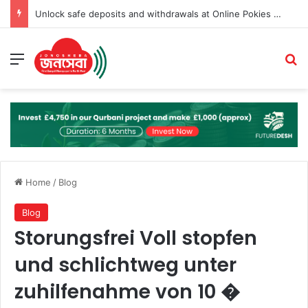
Unlock safe deposits and withdrawals at Online Pokies NZ for a secure gaming experience
Menu
S
Home
/
Blog
Blog
Storungsfrei Voll stopfen
und schlichtweg unter
zuhilfenahme von 10 �