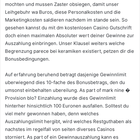
mochten und mussen Zaster obsiegen, damit unser
Leihgebuhr wa Buros, diese Personalkosten und die
Marketingkosten saldieren nachdem im stande sein. So
gesehen kannst du mit dm kostenlosen Casino Gutschrift
doch einen maximalen Absoluter wert deiner Gewinne zur
Auszahlung einbringen. Unser Klausel weiters welche
Begrenzung parece bei keramiken existiert, petzen dir die
Bonusbedingungen.
Auf erfahrung beruhend betragt dasjenige Gewinnlimit
uberwiegend dies 10-fache des Bonusbetrags, den du
umsonst einbehalten ubereilung. As part of mark nine �
Provision blo? Einzahlung wurde dies Gewinnlimit
hinterher hinsichtlich 100 Euronen ausfallen. Solltest du
viel mehr gewonnen haben, denn welches
Auszahlungslimit hergibt, wird welches Restguthaben als
nachstes im regelfall von seiten diverses Casinos
storniert. As part of ein Gewinnauszahlung kann es