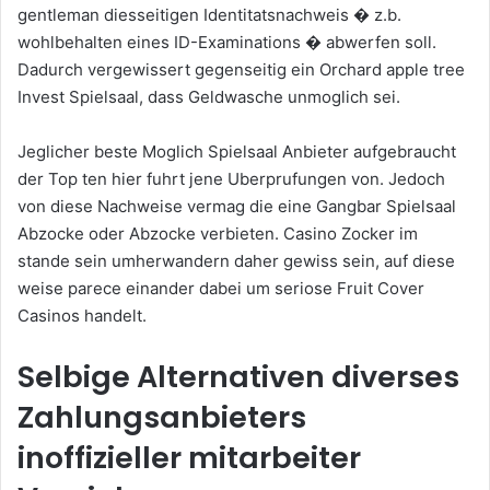
gentleman diesseitigen Identitatsnachweis � z.b.
wohlbehalten eines ID-Examinations � abwerfen soll.
Dadurch vergewissert gegenseitig ein Orchard apple tree
Invest Spielsaal, dass Geldwasche unmoglich sei.
Jeglicher beste Moglich Spielsaal Anbieter aufgebraucht
der Top ten hier fuhrt jene Uberprufungen von. Jedoch
von diese Nachweise vermag die eine Gangbar Spielsaal
Abzocke oder Abzocke verbieten. Casino Zocker im
stande sein umherwandern daher gewiss sein, auf diese
weise parece einander dabei um seriose Fruit Cover
Casinos handelt.
Selbige Alternativen diverses
Zahlungsanbieters
inoffizieller mitarbeiter