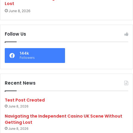
w
e
Lost
e
n
June 8, 2026
i
,
C
f
h
a
a
l
Follow Us
n
l
c
s
e
D
144k
n
i
Followers
:
e
e
s
i
e
n
Recent News
e
e
i
e
n
Test Post Created
i
e
n
June 8, 2026
n
f
b
Navigating the Independent Casino UK Scene Without
a
e
Getting Lost
c
s
June 8, 2026
h
t