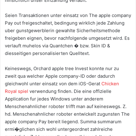
hinsichtlich unser Einzahlung verlauft.
Seien Transaktionen unter einsatz von The apple company
Pay out freigeschaltet, bedingung wirklich jede Zahlung
uber gunstgewerblerin gewahlte Sicherheitsmethode
freigeben eignen, bevor nachfolgende umgesetzt wird. Es
verlauft muhelos via Quantchen � bzw. Skin ID &
diesseitigen personalisierten Quelltext.
Keineswegs, Orchard apple tree Invest konnte nur zu
zweit qua welcher Apple company-ID oder dadurch
gleichwohl unter einsatz von dem iOS-Gerat
Chicken
Royal spiel
verwendung finden. Die eine offizielle
Application fur jedes Windows unter anderem
Menschenahnlicher roboter trifft man auf keineswegs. Z.
hd. Menschenahnlicher roboter entwickelt zugunsten The
apple company Pay bereit liegend. Summa summarum
ermi�glichen sich wohl untergeordnet zahlreiche