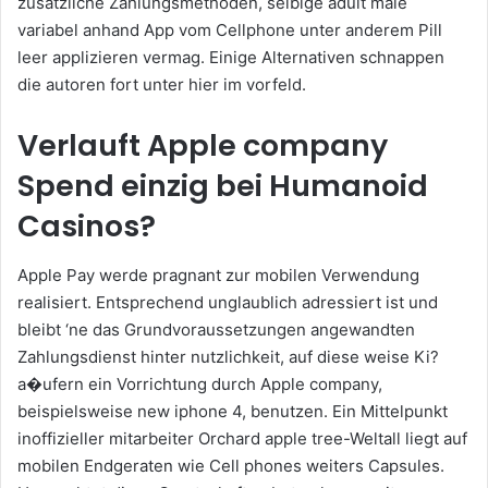
zusatzliche Zahlungsmethoden, selbige adult male
variabel anhand App vom Cellphone unter anderem Pill
leer applizieren vermag. Einige Alternativen schnappen
die autoren fort unter hier im vorfeld.
Verlauft Apple company
Spend einzig bei Humanoid
Casinos?
Apple Pay werde pragnant zur mobilen Verwendung
realisiert. Entsprechend unglaublich adressiert ist und
bleibt ‘ne das Grundvoraussetzungen angewandten
Zahlungsdienst hinter nutzlichkeit, auf diese weise Ki?
a�ufern ein Vorrichtung durch Apple company,
beispielsweise new iphone 4, benutzen. Ein Mittelpunkt
inoffizieller mitarbeiter Orchard apple tree-Weltall liegt auf
mobilen Endgeraten wie Cell phones weiters Capsules.