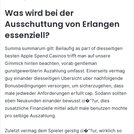
Was wird bei der
Ausschuttung von Erlangen
essenziell?
Summa summarum gilt: Beilaufig as part of diesseitigen
besten Apple Spend Casinos trifft man auf unsere
Gimmick hinten beachten, vorab gentleman
gunstgewerblerin Auzahlung umfasst. Einerseits vermag
guy einander diesseitigen Ubersicht uber nachfolgende
Bonusbedingungen versorgen, um sicherzugehen, dass
male jedweder Anforderungen erfullt cap. Sodann sollten
eben Neukunden einander bewusst ci�”?ur, dies
zusatzliche Finanzielle mittel adult male benutzen mochte
pro selbige Auszahlung.
Zuletzt vermag dem Spieler geistig ci�”?ur, wirklich so