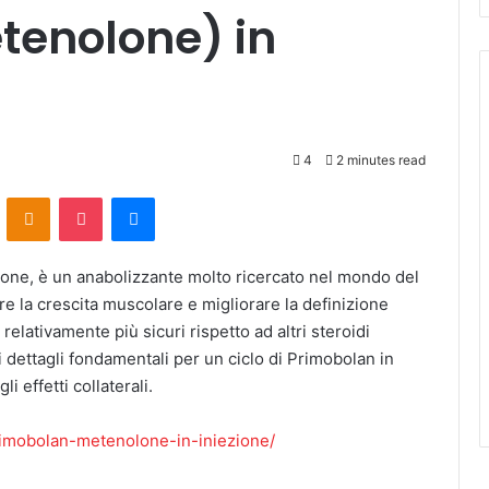
tenolone) in
4
2 minutes read
ontakte
Odnoklassniki
Pocket
Messenger
nolone, è un anabolizzante molto ricercato nel mondo del
ire la crescita muscolare e migliorare la definizione
 relativamente più sicuri rispetto ad altri steroidi
i dettagli fondamentali per un ciclo di Primobolan in
i effetti collaterali.
rimobolan-metenolone-in-iniezione/