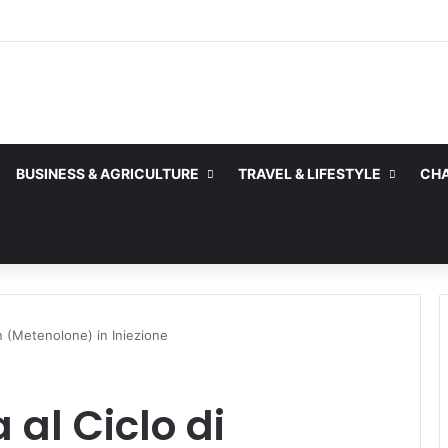
deposits and withdrawals at Online Pokies NZ for a secure gaming expe
BUSINESS & AGRICULTURE
TRAVEL & LIFESTYLE
CHA
n (Metenolone) in Iniezione
al Ciclo di