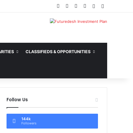
Facebook
X
YouTube
Instagram
Random Article
Sidebar
rience
RITIES
CLASSIFIEDS & OPPORTUNITIES
Follow Us
144k
Followers