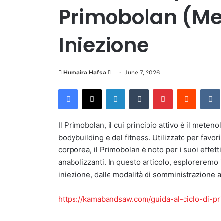
Primobolan (Me
Iniezione
Humaira Hafsa
S
June 7, 2026
e
Facebook
X
LinkedIn
Tumblr
Pinterest
Reddit
VK
n
d
a
Il Primobolan, il cui principio attivo è il mete
n
bodybuilding e del fitness. Utilizzato per favor
e
corporea, il Primobolan è noto per i suoi effetti
m
anabolizzanti. In questo articolo, esploreremo 
a
iniezione, dalle modalità di somministrazione agl
i
l
https://kamabandsaw.com/guida-al-ciclo-di-p