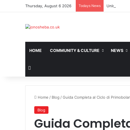
Thursday, August 6 2026
Todays News
Unlock safe 
HOME
COMMUNITY & CULTURE
NEWS
Search for
Home
/
Blog
/
Guida Completa al Ciclo di Primobola
Blog
Guida Completa 