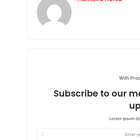
With Pro
Subscribe to our ma
up
Lorem ipsum dol
E
n