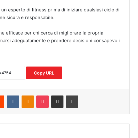
n esperto di fitness prima di iniziare qualsiasi ciclo di
one sicura e responsabile.
ne efficace per chi cerca di migliorare la propria
marsi adeguatamente e prendere decisioni consapevoli
Copy URL
Reddit
VKontakte
Odnoklassniki
Pocket
Share via Email
Print