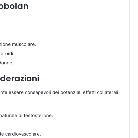
mobolan
:
izione muscolare.
teroidi.
 donne.
siderazioni
te essere consapevoli dei potenziali effetti collaterali,
aturale di testosterone.
ute cardiovascolare.