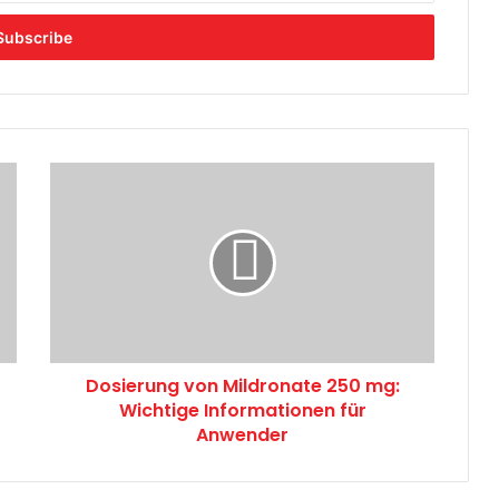
D
o
s
i
e
r
u
n
g
Dosierung von Mildronate 250 mg:
v
Wichtige Informationen für
o
n
Anwender
M
i