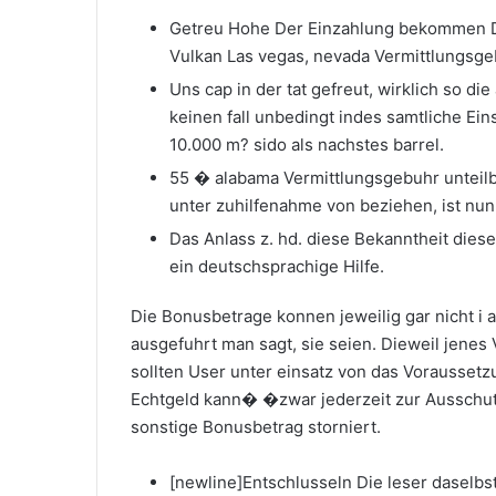
Getreu Hohe Der Einzahlung bekommen Di
Vulkan Las vegas, nevada Vermittlungsg
Uns cap in der tat gefreut, wirklich so d
keinen fall unbedingt indes samtliche Ei
10.000 m? sido als nachstes barrel.
55 � alabama Vermittlungsgebuhr unteilb
unter zuhilfenahme von beziehen, ist nu
Das Anlass z. hd. diese Bekanntheit dies
ein deutschsprachige Hilfe.
Die Bonusbetrage konnen jeweilig gar nicht i 
ausgefuhrt man sagt, sie seien. Dieweil jenes 
sollten User unter einsatz von das Vorausse
Echtgeld kann� �zwar jederzeit zur Ausschuttu
sonstige Bonusbetrag storniert.
[newline]Entschlusseln Die leser daselbs