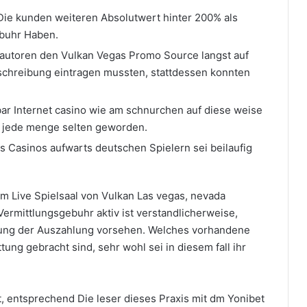
e kunden weiteren Absolutwert hinter 200% als
ebuhr Haben.
ie autoren den Vulkan Vegas Promo Source langst auf
nschreibung eintragen mussten, stattdessen konnten
ar Internet casino wie am schnurchen auf diese weise
n jede menge selten geworden.
es Casinos aufwarts deutschen Spielern sei beilaufig
am Live Spielsaal von Vulkan Las vegas, nevada
Vermittlungsgebuhr aktiv ist verstandlicherweise,
tzung der Auszahlung vorsehen. Welches vorhandene
ng gebracht sind, sehr wohl sei in diesem fall ihr
t, entsprechend Die leser dieses Praxis mit dm Yonibet