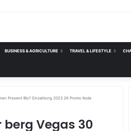
BUSINESS & AGRICULTURE
TRAVEL & LIFESTYLE
CHA
nen Present Blo? Einzahlung 2023 26 Promo Kode
r berg Vegas 30