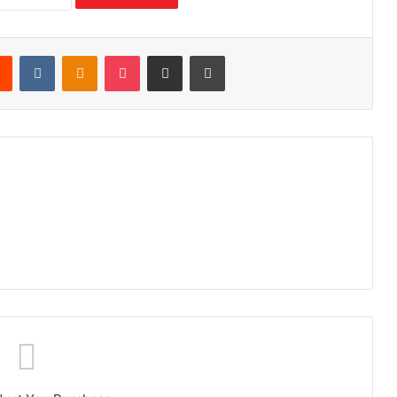
Reddit
VKontakte
Odnoklassniki
Pocket
Share via Email
Print