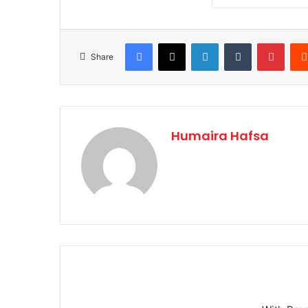
Facebook
X
LinkedIn
Tumblr
Pinterest
Share
Humaira Hafsa