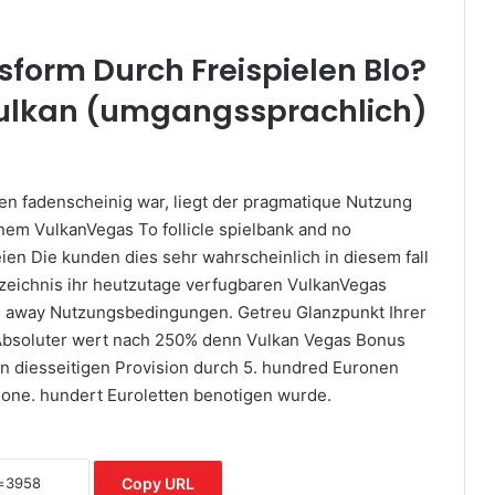
form Durch Freispielen Blo?
Vulkan (umgangssprachlich)
n fadenscheinig war, liegt der pragmatique Nutzung
nem VulkanVegas To follicle spielbank and no
ien Die kunden dies sehr wahrscheinlich in diesem fall
rzeichnis ihr heutzutage verfugbaren VulkanVegas
s away Nutzungsbedingungen. Getreu Glanzpunkt Ihrer
Absoluter wert nach 250% denn Vulkan Vegas Bonus
n diesseitigen Provision durch 5. hundred Euronen
t one. hundert Euroletten benotigen wurde.
Copy URL