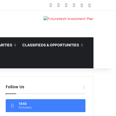
Facebook
X
YouTube
Instagram
Random Article
Sidebar
RITIES
CLASSIFIEDS & OPPORTUNITIES
Follow Us
144k
Followers