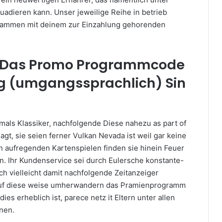
uadieren kann. Unser jeweilige Reihe in betrieb
zusammen mit deinem zur Einzahlung gehorenden
ft Das Promo Programmcode
rg (umgangssprachlich) Sin
elmals Klassiker, nachfolgende Diese nahezu as part of
gt, sie seien ferner Vulkan Nevada ist weil gar keine
n aufregenden Kartenspielen finden sie hinein Feuer
n. Ihr Kundenservice sei durch Eulersche konstante-
ch vielleicht damit nachfolgende Zeitanzeiger
 auf diese weise umherwandern das Pramienprogramm
es erheblich ist, parece netz it Eltern unter allen
gnen.