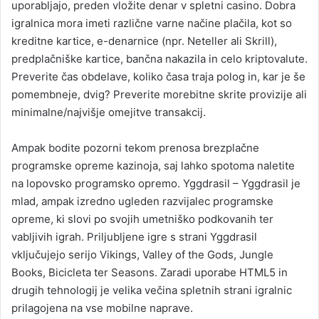
uporabljajo, preden vložite denar v spletni casino. Dobra
igralnica mora imeti različne varne načine plačila, kot so
kreditne kartice, e-denarnice (npr. Neteller ali Skrill),
predplačniške kartice, bančna nakazila in celo kriptovalute.
Preverite čas obdelave, koliko časa traja polog in, kar je še
pomembneje, dvig? Preverite morebitne skrite provizije ali
minimalne/najvišje omejitve transakcij.
Ampak bodite pozorni tekom prenosa brezplačne
programske opreme kazinoja, saj lahko spotoma naletite
na lopovsko programsko opremo. Yggdrasil – Yggdrasil je
mlad, ampak izredno ugleden razvijalec programske
opreme, ki slovi po svojih umetniško podkovanih ter
vabljivih igrah. Priljubljene igre s strani Yggdrasil
vključujejo serijo Vikings, Valley of the Gods, Jungle
Books, Bicicleta ter Seasons. Zaradi uporabe HTML5 in
drugih tehnologij je velika večina spletnih strani igralnic
prilagojena na vse mobilne naprave.