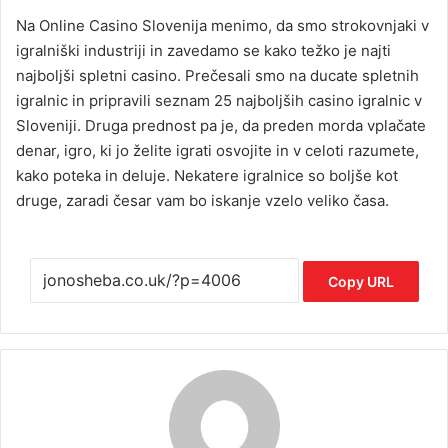
Na Online Casino Slovenija menimo, da smo strokovnjaki v
igralniški industriji in zavedamo se kako težko je najti
najboljši spletni casino. Prečesali smo na ducate spletnih
igralnic in pripravili seznam 25 najboljših casino igralnic v
Sloveniji. Druga prednost pa je, da preden morda vplačate
denar, igro, ki jo želite igrati osvojite in v celoti razumete,
kako poteka in deluje. Nekatere igralnice so boljše kot
druge, zaradi česar vam bo iskanje vzelo veliko časa.
Copy URL