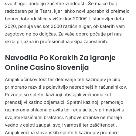
svojih iger dodelijo začetne vrednosti. Še malce bolj
radodaren pa je Tsars, kjer lahko novi uporabniki prejmejo
bonus dobrodošlice v višini kar 2000€. Ustanovljen leta
2020, ponuja več kot 3000 različnih iger, ob katerih vam
zagotovo ne bo dolgčas. Za vaše dobro počutje pri nas
skrbi prijazna in profesionalna ekipa zaposlenih.
Navodila Po Korakih Za Igranje
Online Casino Slovenija
Ampak učinkovitost ter delovanje teh kazinojev je bilo
primorano razviti s pojavitvijo naprednejših računalnikov.
Pozneje so spletni kazinoji obstajali večinoma kot
prenosljivi kazino odjemalci. Spletni kazinoji premorejo
razmeroma ohlapna pravila ter regulacije, v primerjavi s
svojimi klasičnimi bratranci. Njihove stranke ne morejo
vedno v celoti zaupati svoji varnosti ter zaščitenosti.
Ampak večina slovenskih spletnih kazinojev premore