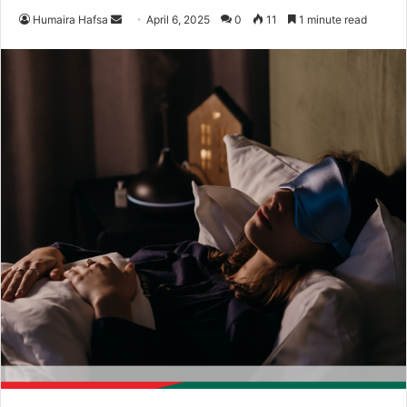
Send
Humaira Hafsa
April 6, 2025
0
11
1 minute read
an
email