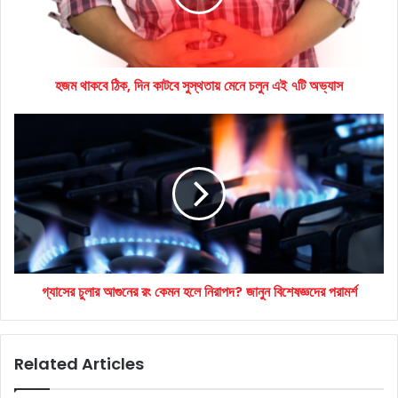
সুস্থতায়
মেনে
চলুন
এই
হজম থাকবে ঠিক, দিন কাটবে সুস্থতায় মেনে চলুন এই ৭টি অভ্যাস
৭টি
অভ্যাস
গ্যাসের
চুলার
আগুনের
রং
কেমন
হলে
নিরাপদ?
জানুন
বিশেষজ্ঞদের
গ্যাসের চুলার আগুনের রং কেমন হলে নিরাপদ? জানুন বিশেষজ্ঞদের পরামর্শ
পরামর্শ
Related Articles