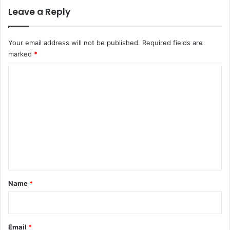
Leave a Reply
Your email address will not be published.
Required fields are
marked
*
C
o
m
m
e
n
t
*
Name
*
Email
*