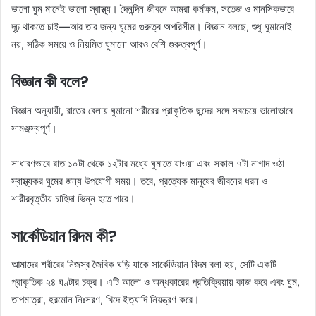
ভালো ঘুম মানেই ভালো স্বাস্থ্য। দৈনন্দিন জীবনে আমরা কর্মক্ষম, সতেজ ও মানসিকভাবে
দৃঢ় থাকতে চাই—আর তার জন্য ঘুমের গুরুত্ব অপরিসীম। বিজ্ঞান বলছে, শুধু ঘুমানোই
নয়, সঠিক সময়ে ও নিয়মিত ঘুমানো আরও বেশি গুরুত্বপূর্ণ।
বিজ্ঞান কী বলে?
বিজ্ঞান অনুযায়ী, রাতের বেলায় ঘুমানো শরীরের প্রাকৃতিক ছন্দের সঙ্গে সবচেয়ে ভালোভাবে
সামঞ্জস্যপূর্ণ।
সাধারণভাবে রাত ১০টা থেকে ১২টার মধ্যে ঘুমাতে যাওয়া এবং সকাল ৭টা নাগাদ ওঠা
স্বাস্থ্যকর ঘুমের জন্য উপযোগী সময়। তবে, প্রত্যেক মানুষের জীবনের ধরন ও
শারীরবৃত্তীয় চাহিদা ভিন্ন হতে পারে।
সার্কেডিয়ান রিদম কী?
আমাদের শরীরের নিজস্ব জৈবিক ঘড়ি যাকে সার্কেডিয়ান রিদম বলা হয়, সেটি একটি
প্রাকৃতিক ২৪ ঘণ্টার চক্র। এটি আলো ও অন্ধকারের প্রতিক্রিয়ায় কাজ করে এবং ঘুম,
তাপমাত্রা, হরমোন নিঃসরণ, খিদে ইত্যাদি নিয়ন্ত্রণ করে।