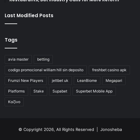
Last Modified Posts
Tags
avia master
betting
codigo promocional william hill sin deposito
freshbet casino apk
Frumzi New Players
jettbet uk
LeanBiome
Megapari
Platforms
Stake
Supabet
Superbet Mobile App
Καζίνο
© Copyright 2026, All Rights Reserved | Jonosheba