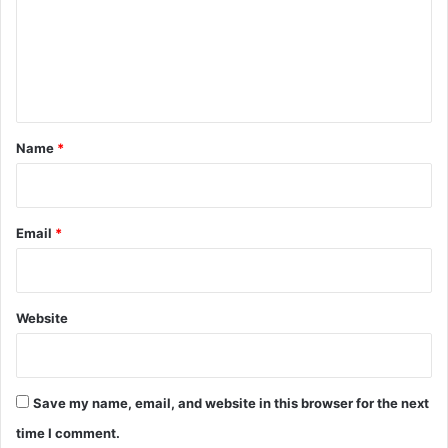
m
e
n
t
*
Name
*
Email
*
Website
Save my name, email, and website in this browser for the next
time I comment.