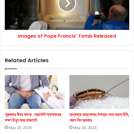
Tomb
Released
Images of Pope Francis' Tomb Released
Related Articles
পুরুষদের নীরব ঘাতক: প্রোস্টেট ক্যানসারের
রান্নাঘরে আরশোলার উপদ্রব বন্ধ করবে চিনি,
লক্ষণ চিনুন সময় থাকতেই
জেনে নিন ব্যবহার
May 25, 2025
May 20, 2025