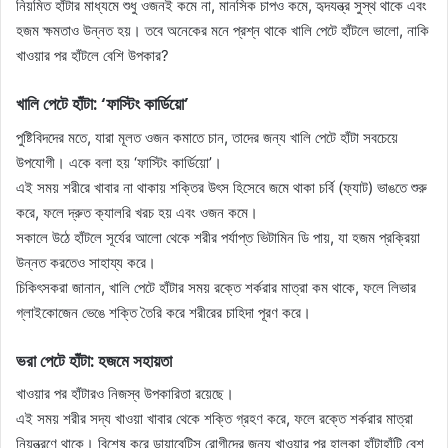
নিয়মিত হাঁটার মাধ্যমে শুধু ওজনই কমে না, মানসিক চাপও কমে, হৃদযন্ত্র সুস্থ থাকে এবং
হজম ক্ষমতাও উন্নত হয়। তবে অনেকের মনে প্রশ্ন থাকে খালি পেটে হাঁটলে ভালো, নাকি
খাওয়ার পর হাঁটলে বেশি উপকার?
খালি পেটে হাঁটা: ‘ফাস্টিং কার্ডিয়ো’
পুষ্টিবিদদের মতে, যারা মূলত ওজন কমাতে চান, তাদের জন্য খালি পেটে হাঁটা সবচেয়ে
উপযোগী। একে বলা হয় ‘ফাস্টিং কার্ডিয়ো’।
এই সময় শরীরে খাবার না থাকায় শক্তির উৎস হিসেবে জমে থাকা চর্বি (ফ্যাট) ভাঙতে শুরু
করে, ফলে দ্রুত ক্যালরি খরচ হয় এবং ওজন কমে।
সকালে উঠে হাঁটলে সূর্যের আলো থেকে শরীর পর্যাপ্ত ভিটামিন ডি পায়, যা হজম প্রক্রিয়া
উন্নত করতেও সাহায্য করে।
চিকিৎসকরা জানান, খালি পেটে হাঁটার সময় রক্তে শর্করার মাত্রা কম থাকে, ফলে লিভার
গ্লাইকোজেন ভেঙে শক্তি তৈরি করে শরীরের চাহিদা পূরণ করে।
ভরা পেটে হাঁটা: হজমে সহায়তা
খাওয়ার পর হাঁটারও নিজস্ব উপকারিতা রয়েছে।
এই সময় শরীর সদ্য খাওয়া খাবার থেকে শক্তি গ্রহণ করে, ফলে রক্তে শর্করার মাত্রা
নিয়ন্ত্রণে থাকে। বিশেষ করে ডায়াবেটিস রোগীদের জন্য খাওয়ার পর হালকা হাঁটাহাঁটি বেশ