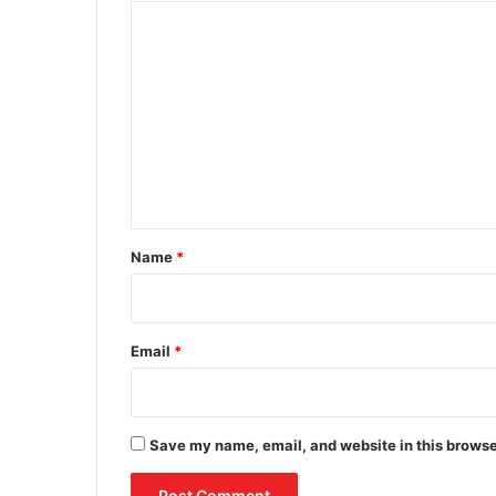
C
o
m
m
e
n
t
*
Name
*
Email
*
Save my name, email, and website in this browse