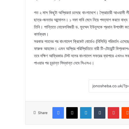
গত ২ মাস কিছুটা অস্থিরতা চলেছে বাংলাদেশে। স্বৈরাচারী আওয়ামী
ছাত্র-জনতার আন্দোলন। ১ দফা দাবি মেনে নিয়ে পদত্যাগ করতে বাধ্য হ
তিনি। শান্তিতে নোবেলবিজয়ী ড. মুহম্মদ ইউনূসকে প্রধান উপদেষ্টা কর
কার্যক্রম।
সরকার পতনের পর বাংলাদেশ ক্রিকেট বোর্ডেও (বিসিবি) পরিবর্তন এসেছ
ফারুক আহমেদ। এমন অস্থির পরিস্থিতিতে নারী টি-টোয়েন্টি বিশ্বক
তবে দক্ষিণ আফ্রিকার টেস্ট দলের বাংলাদেশ সফরের ব্যাপারে এখনও সব
পাওয়ার পর চূড়ান্ত সিদ্ধান্ত নেবে সিএসএ।
Facebook
X
LinkedIn
Tumblr
Pinte
Share