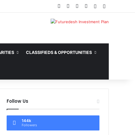
Facebook
X
YouTube
Instagram
Random Article
Sidebar
RITIES
CLASSIFIEDS & OPPORTUNITIES
Follow Us
144k
Followers