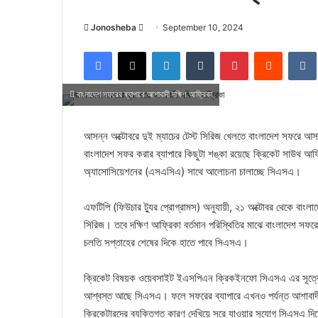
Send
Jonosheba
September 10, 2024
an
Facebook
X
LinkedIn
Tumblr
Pinterest
Reddit
email
বাংলাদেশ সফরের ব্যাপারে আশাবাদী দক্ষিণ আফ্রিকা
আসন্ন অক্টোবরে দুই ম্যাচের টেস্ট সিরিজ খেলতে বাংলাদেশ সফরে আস
বাংলাদেশ সফর করার ব্যাপারে কিছুটা শঙ্কা রয়েছে ক্রিকেট সাউথ আফ
অ্যাসোসিয়েশনের (এসএসিএ) সাথে আলোচনা চালাচ্ছে সিএসএ।
এফটিপি (ফিউচার ট্যুর প্রোগ্রামস) অনুযায়ী, ২১ অক্টোবর থেকে বাংলা
সিরিজ। তবে দক্ষিণ আফ্রিকা বর্তমান পরিস্থিতির মাঝে বাংলাদেশ সফরে
চলতি সপ্তাহের শেষের দিকে হাতে পাবে সিএসএ।
ক্রিকেট বিষয়ক ওয়েবসাইট ইএসপিএন ক্রিকইনফো সিএসএ এর সূত্রের ব
আশ্বস্ত আছে সিএসএ। ফলে সফরের ব্যাপারে এখনও পর্যন্ত আশাবাদী 
ক্রিকেটারদের ব্যক্তিগত কারণ দেখিয়ে সরে যাওয়ার সুযোগ সিএসএ দিচ