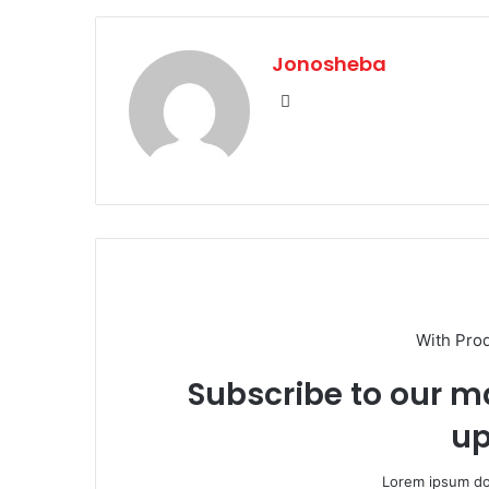
Jonosheba
Website
With Pro
Subscribe to our ma
up
Lorem ipsum dol