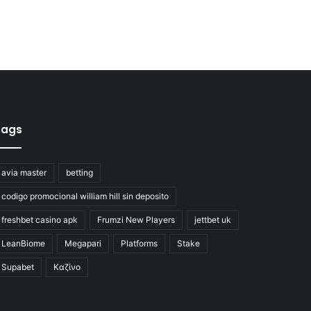
Tags
avia master
betting
codigo promocional william hill sin deposito
freshbet casino apk
Frumzi New Players
jettbet uk
LeanBiome
Megapari
Platforms
Stake
Supabet
Καζίνο