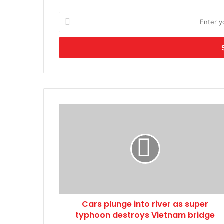
Enter
your
Email
address
Cars
plunge
into
river
as
super
typhoon
destroys
Vietnam
Cars plunge into river as super
bridge
typhoon destroys Vietnam bridge