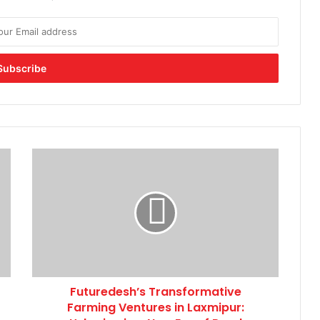
Futuredesh’s
Transformative
Farming
Ventures
in
Laxmipur:
Ushering
in
a
Futuredesh’s Transformative
New
Era
Farming Ventures in Laxmipur:
of