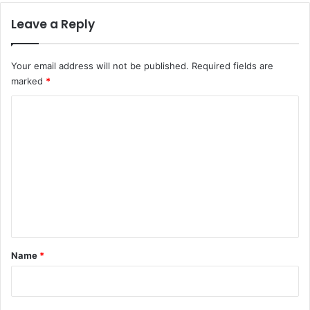
Leave a Reply
Your email address will not be published.
Required fields are
marked
*
C
o
m
m
e
n
t
*
Name
*