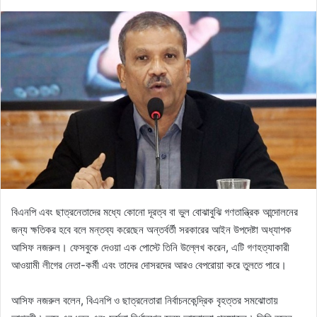
an
email
বিএনপি এবং ছাত্রনেতাদের মধ্যে কোনো দূরত্ব বা ভুল বোঝাবুঝি গণতান্ত্রিক আন্দোলনের
জন্য ক্ষতিকর হবে বলে মন্তব্য করেছেন অন্তর্বর্তী সরকারের আইন উপদেষ্টা অধ্যাপক
আসিফ নজরুল। ফেসবুকে দেওয়া এক পোস্টে তিনি উল্লেখ করেন, এটি গণহত্যাকারী
আওয়ামী লীগের নেতা-কর্মী এবং তাদের দোসরদের আরও বেপরোয়া করে তুলতে পারে।
আসিফ নজরুল বলেন, বিএনপি ও ছাত্রনেতারা নির্বাচনকেন্দ্রিক বৃহত্তর সমঝোতায়