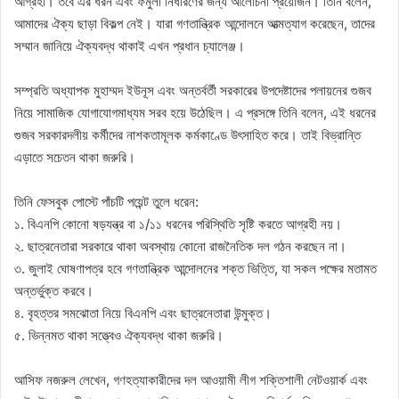
আগ্রহী। তবে এর ধরন এবং ফর্মুলা নির্ধারণের জন্য আলোচনা প্রয়োজন। তিনি বলেন,
আমাদের ঐক্য ছাড়া বিকল্প নেই। যারা গণতান্ত্রিক আন্দোলনে আত্মত্যাগ করেছেন, তাদের
সম্মান জানিয়ে ঐক্যবদ্ধ থাকাই এখন প্রধান চ্যালেঞ্জ।
সম্প্রতি অধ্যাপক মুহাম্মদ ইউনূস এবং অন্তর্বর্তী সরকারের উপদেষ্টাদের পলায়নের গুজব
নিয়ে সামাজিক যোগাযোগমাধ্যম সরব হয়ে উঠেছিল। এ প্রসঙ্গে তিনি বলেন, এই ধরনের
গুজব সরকারদলীয় কর্মীদের নাশকতামূলক কর্মকাণ্ডে উৎসাহিত করে। তাই বিভ্রান্তি
এড়াতে সচেতন থাকা জরুরি।
তিনি ফেসবুক পোস্টে পাঁচটি পয়েন্ট তুলে ধরেন:
১. বিএনপি কোনো ষড়যন্ত্র বা ১/১১ ধরনের পরিস্থিতি সৃষ্টি করতে আগ্রহী নয়।
২. ছাত্রনেতারা সরকারে থাকা অবস্থায় কোনো রাজনৈতিক দল গঠন করছেন না।
৩. জুলাই ঘোষণাপত্র হবে গণতান্ত্রিক আন্দোলনের শক্ত ভিত্তি, যা সকল পক্ষের মতামত
অন্তর্ভুক্ত করবে।
৪. বৃহত্তর সমঝোতা নিয়ে বিএনপি এবং ছাত্রনেতারা উন্মুক্ত।
৫. ভিন্নমত থাকা সত্ত্বেও ঐক্যবদ্ধ থাকা জরুরি।
আসিফ নজরুল লেখেন, গণহত্যাকারীদের দল আওয়ামী লীগ শক্তিশালী নেটওয়ার্ক এবং