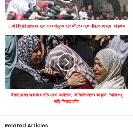
সঙ্গে
থাকতে
হয়েছে:
সারজিস
ঢাকা বিশ্ববিদ্যালয়ের হলে বাধ্যতামূলক ছাত্রলীগের সঙ্গে থাকতে হয়েছে: সারজিস
ইসরায়েলের
অবরোধে
বাড়ি
ফেরা
অনিশ্চিত,
ফিলিস্তিনিদের
আকুতি:
‘আমি
শুধু
ইসরায়েলের অবরোধে বাড়ি ফেরা অনিশ্চিত, ফিলিস্তিনিদের আকুতি: ‘আমি শুধু
বাড়ি
ফিরতে
বাড়ি ফিরতে চাই’
চাই’
Related Articles